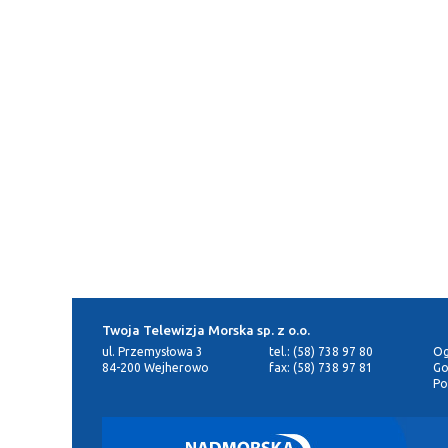
Twoja Telewizja Morska sp. z o.o.
ul. Przemysłowa 3
tel.: (58) 738 97 80
Og
84-200 Wejherowo
fax: (58) 738 97 81
Go
Po