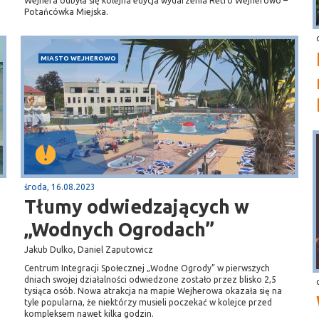
Wejhera odbyła się kolejna edycja wydarzenia Retro Wejherowo –
Potańcówka Miejska.
MIASTO WEJHEROWO
środa, 16.08.2023
Tłumy odwiedzających w
„Wodnych Ogrodach”
Jakub Dulko, Daniel Zaputowicz
Centrum Integracji Społecznej „Wodne Ogrody” w pierwszych
dniach swojej działalności odwiedzone zostało przez blisko 2,5
tysiąca osób. Nowa atrakcja na mapie Wejherowa okazała się na
tyle popularna, że niektórzy musieli poczekać w kolejce przed
kompleksem nawet kilka godzin.