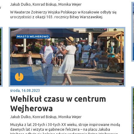
Jakub Dulko, Konrad Biskup, Monika Wejer
w
W Kwaterze Żołnierzy Wojska Polskiego w Kosakowie odbyły się
uroczystości z okazji 103. rocznicy Bitwy Warszawskiej.
MIASTO WEJHEROWO
Puck
Przystań, molo
środa, 16.08.2023
Wehikuł czasu w centrum
Wejherowa
Jakub Dulko, Konrad Biskup, Monika Wejer
Muzyka z lat 20-tych i 30-tych XX wieku, stroje inspirowane modą
dawnych lat i wizyta w gabinecie felczera – na placu Jakuba