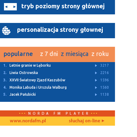
tryb poziomy strony głównej
personalizacja strony głownej
popularne
z 7 dni
z miesiąca
z roku
1.
Z Archiwum TTM
11375
2.
Rusza budowa dwóch ulic w Bolszewie
4930
3.
Letnie granie w Lęborku
3217
4.
Za nami Kaszubski Kiermasz Wielkanocny
3143
5.
„Lodówka społeczna” stanęła w Redzie
3112