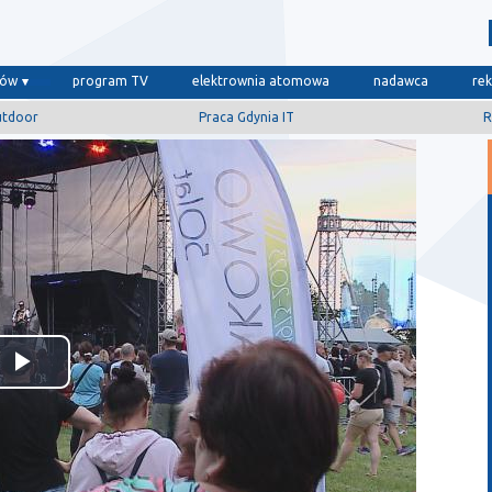
dów
program TV
elektrownia atomowa
nadawca
re
utdoor
Praca Gdynia IT
R
Odtwórz
wideo