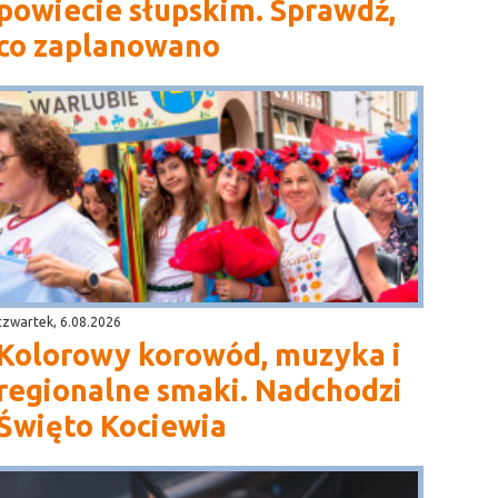
powiecie słupskim. Sprawdź,
co zaplanowano
czwartek, 6.08.2026
Kolorowy korowód, muzyka i
regionalne smaki. Nadchodzi
Święto Kociewia