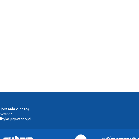
łoszenie o pracę
Work.pl
lityka prywatności