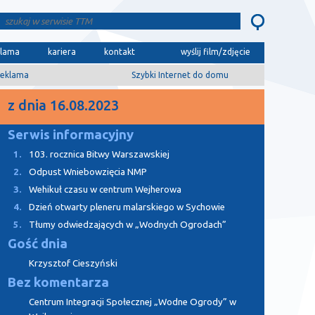
klama
kariera
kontakt
wyślij film/zdjęcie
eklama
Szybki Internet do domu
z dnia 16.08.2023
Serwis informacyjny
1.
103. rocznica Bitwy Warszawskiej
2.
Odpust Wniebowzięcia NMP
3.
Wehikuł czasu w centrum Wejherowa
4.
Dzień otwarty pleneru malarskiego w Sychowie
5.
Tłumy odwiedzających w „Wodnych Ogrodach”
Gość dnia
Krzysztof Cieszyński
Bez komentarza
Centrum Integracji Społecznej „Wodne Ogrody” w