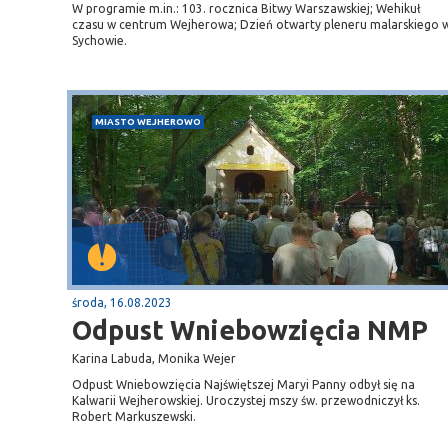
W programie m.in.: 103. rocznica Bitwy Warszawskiej; Wehikuł
czasu w centrum Wejherowa; Dzień otwarty pleneru malarskiego 
Sychowie.
MIASTO WEJHEROWO
Sopot
gą krajową nr 6
plaża
środa, 16.08.2023
Odpust Wniebowzięcia NMP
Karina Labuda, Monika Wejer
Odpust Wniebowzięcia Najświętszej Maryi Panny odbył się na
Kalwarii Wejherowskiej. Uroczystej mszy św. przewodniczył ks.
Robert Markuszewski.