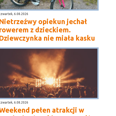
czwartek, 6.08.2026
Nietrzeźwy opiekun jechał
rowerem z dzieckiem.
Dziewczynka nie miała kasku
czwartek, 6.08.2026
Weekend pełen atrakcji w