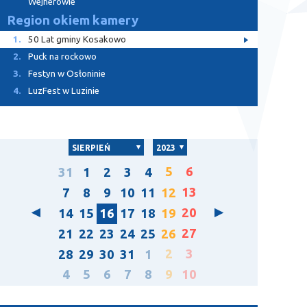
Wejherowie
Region okiem kamery
1.
50 Lat gminy Kosakowo
2.
Puck na rockowo
3.
Festyn w Osłoninie
4.
LuzFest w Luzinie
SIERPIEŃ
2023
5
6
31
1
2
3
4
13
7
8
9
10
11
12
20
14
15
16
17
18
19
27
21
22
23
24
25
26
2
3
28
29
30
31
1
4
5
6
7
8
9
10