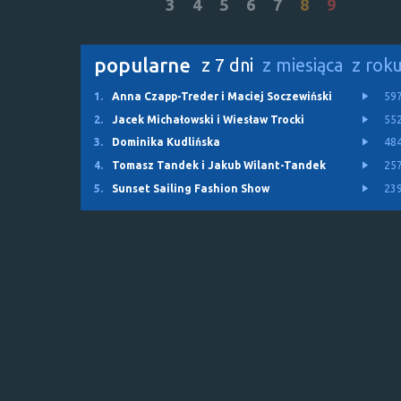
3
4
5
6
7
8
9
popularne
z 7 dni
z miesiąca
z rok
1.
Anna Czapp-Treder i Maciej Soczewiński
59
2.
Jacek Michałowski i Wiesław Trocki
55
3.
Dominika Kudlińska
48
4.
Tomasz Tandek i Jakub Wilant-Tandek
25
5.
Sunset Sailing Fashion Show
23