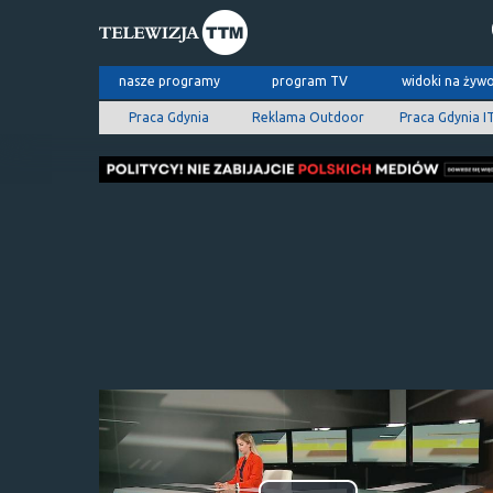
nasze programy
program TV
widoki na żyw
Praca Gdynia
Reklama Outdoor
Praca Gdynia I