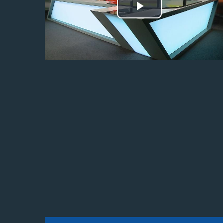
Odtwórz
wideo