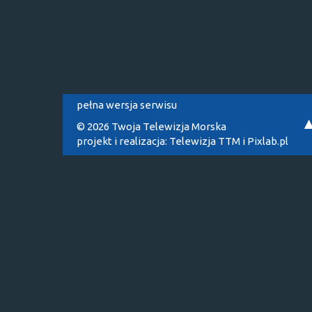
pełna wersja serwisu
© 2026 Twoja Telewizja Morska
projekt i realizacja:
Telewizja TTM
i
Pixlab.pl