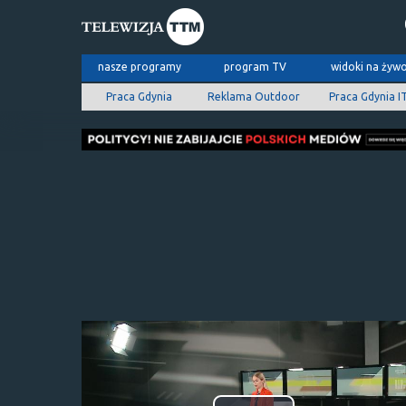
nasze programy
program TV
widoki na żyw
Praca Gdynia
Reklama Outdoor
Praca Gdynia I