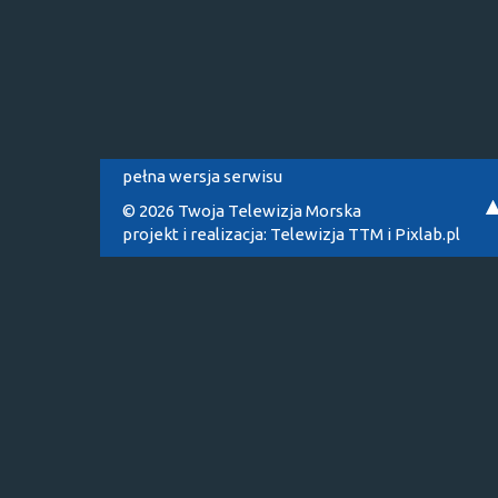
pełna wersja serwisu
© 2026 Twoja Telewizja Morska
projekt i realizacja:
Telewizja TTM
i
Pixlab.pl