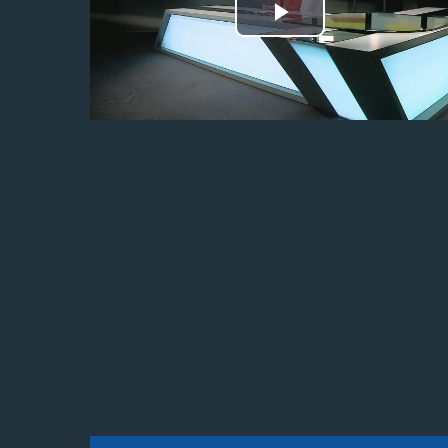
Odtwórz
wideo