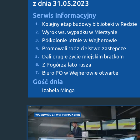
z dnia 31.05.2023
Serwis Informacyjny
Kolejny etap budowy biblioteki w Redzie
1.
Wyrok ws. wypadku w Mierzynie
2.
Półkolonie letnie w Wejherowie
3.
Promowali rodzicielstwo zastępcze
4.
Dali drugie życie miejskim bratkom
5.
Z Pogórza lato rusza
6.
Biuro PO w Wejherowie otwarte
7.
Gość dnia
Izabela Minga
WOJEWÓDZTWO POMORSKIE