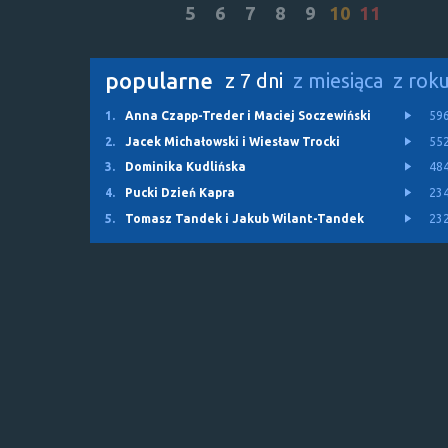
5
6
7
8
9
10
11
popularne
z 7 dni
z miesiąca
z rok
1.
Anna Czapp-Treder i Maciej Soczewiński
59
2.
Jacek Michałowski i Wiesław Trocki
55
3.
Dominika Kudlińska
48
4.
Pucki Dzień Kapra
23
5.
Tomasz Tandek i Jakub Wilant-Tandek
23