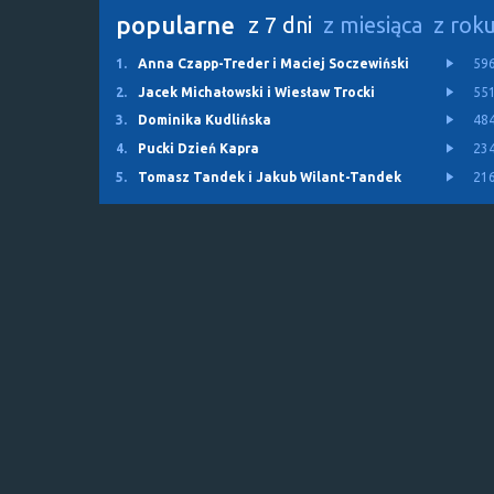
popularne
z 7 dni
z miesiąca
z rok
1.
Anna Czapp-Treder i Maciej Soczewiński
59
2.
Jacek Michałowski i Wiesław Trocki
55
3.
Dominika Kudlińska
48
4.
Pucki Dzień Kapra
23
5.
Tomasz Tandek i Jakub Wilant-Tandek
21