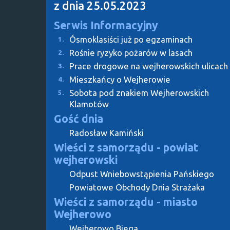
z dnia 25.05.2023
Serwis Informacyjny
Ósmoklasiści już po egzaminach
1.
Rośnie ryzyko pożarów w lasach
2.
Prace drogowe na wejherowskich ulicach
3.
Mieszkańcy o Wejherowie
4.
Sobota pod znakiem Wejherowskich
5.
Klamotów
Gość dnia
Radosław Kamiński
Wieści z samorządu - powiat
wejherowski
Odpust Wniebowstąpienia Pańskiego
Powiatowe Obchody Dnia Strażaka
Wieści z samorządu - miasto
Wejherowo
Wejherowo Biega