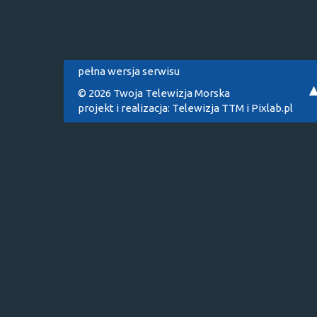
pełna wersja serwisu
© 2026 Twoja Telewizja Morska
projekt i realizacja:
Telewizja TTM
i
Pixlab.pl