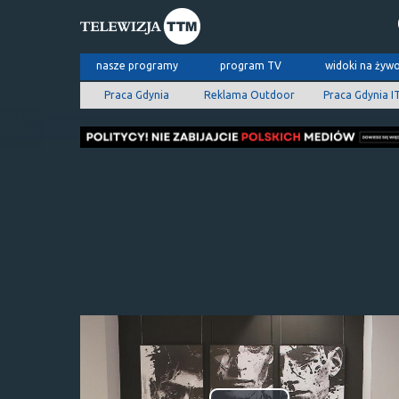
nasze programy
program TV
widoki na żyw
Praca Gdynia
Reklama Outdoor
Praca Gdynia I