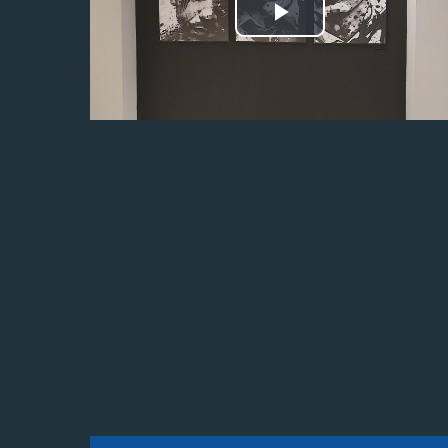
Odtwórz
wideo