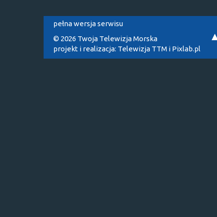
pełna wersja serwisu
© 2026 Twoja Telewizja Morska
projekt i realizacja:
Telewizja TTM
i
Pixlab.pl