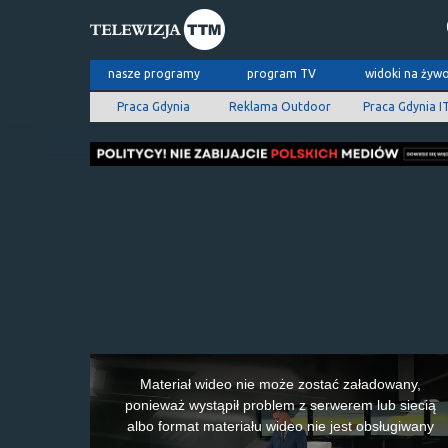
nasze programy
program TV
widoki na żyw
Praca Gdynia
Reklama Outdoor
Praca Gdynia I
This
is
Materiał wideo nie może zostać załadowany,
a
ponieważ wystąpił problem z serwerem lub siecią
modal
albo format materiału wideo nie jest obsługiwany
window.