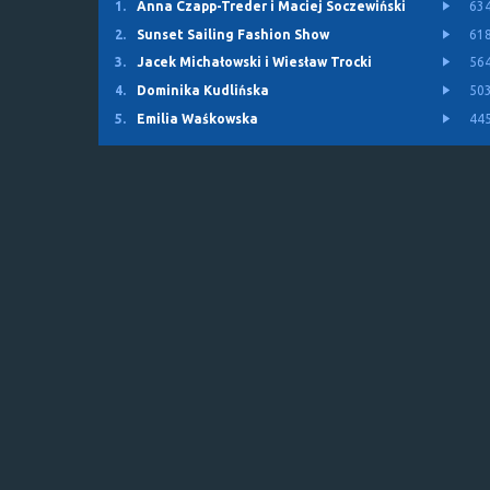
1.
Anna Czapp-Treder i Maciej Soczewiński
63
2.
Sunset Sailing Fashion Show
61
3.
Jacek Michałowski i Wiesław Trocki
56
4.
Dominika Kudlińska
50
5.
Emilia Waśkowska
44