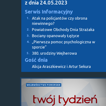
z dnia 24.05.2023
Serwis Informacyjny
Atak na policjantów czy obrona
1.
niewinnego?
Powiatowe Obchody Dnia Strażaka
2.
Bociany opanowały Łężyce
3.
„Pierwsza pomoc psychologiczna w
4.
sporcie”
380. urodziny Wejherowa
5.
Gość dnia
Alicja Araszkiewicz i Artur Sekura
WOJEWÓDZTWO POMORSKIE