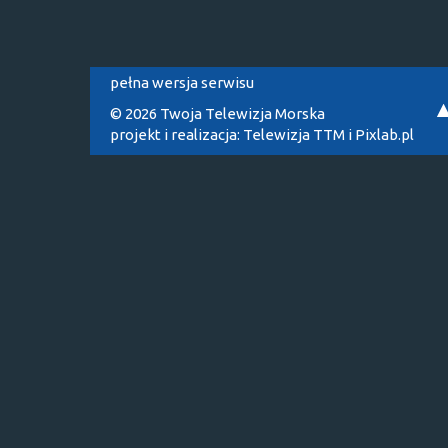
pełna wersja serwisu
© 2026 Twoja Telewizja Morska
projekt i realizacja:
Telewizja TTM
i
Pixlab.pl