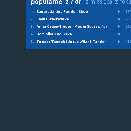
popularne
z 7 dni
z miesiąca
z rok
1.
Sunset Sailing Fashion Show
78
2.
Emilia Waśkowska
75
3.
Anna Czapp-Treder i Maciej Soczewiński
63
4.
Dominika Kudlińska
50
5.
Tomasz Tandek i Jakub Wilant-Tandek
41