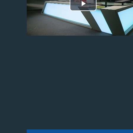
Odtwórz
wideo