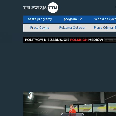
nasze programy
program TV
widoki na żyw
Praca Gdynia
Reklama Outdoor
Praca Gdynia I