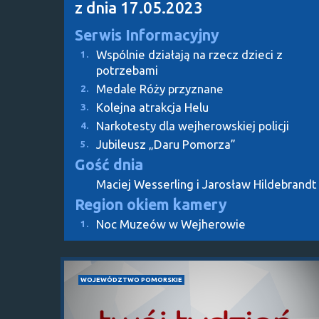
z dnia 17.05.2023
Serwis Informacyjny
Wspólnie działają na rzecz dzieci z
1.
potrzebami
Medale Róży przyznane
2.
Kolejna atrakcja Helu
3.
Narkotesty dla wejherowskiej policji
4.
Jubileusz „Daru Pomorza”
5.
Gość dnia
Maciej Wesserling i Jarosław Hildebrandt
Region okiem kamery
Noc Muzeów w Wejherowie
1.
WOJEWÓDZTWO POMORSKIE