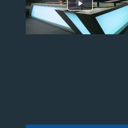
Odtwórz
wideo