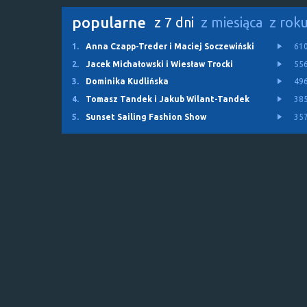
popularne
z 7 dni
z miesiąca
z rok
1.
Anna Czapp-Treder i Maciej Soczewiński
61
2.
Jacek Michałowski i Wiesław Trocki
55
3.
Dominika Kudlińska
49
4.
Tomasz Tandek i Jakub Wilant-Tandek
38
5.
Sunset Sailing Fashion Show
35