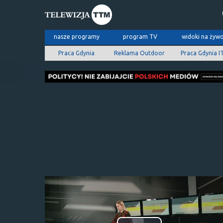
nasze programy
program TV
widoki na żyw
Praca Gdynia
Reklama Outdoor
Praca Gdynia I