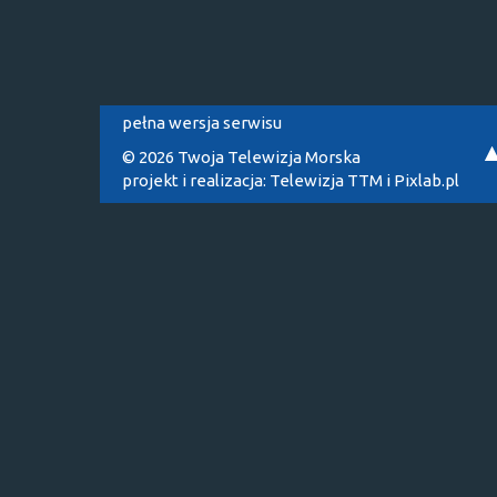
pełna wersja serwisu
© 2026 Twoja Telewizja Morska
projekt i realizacja:
Telewizja TTM
i
Pixlab.pl