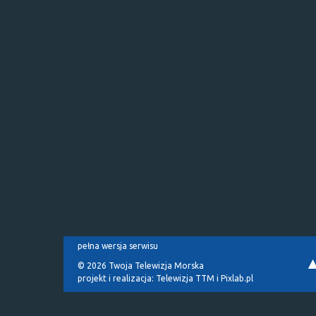
pełna wersja serwisu
© 2026 Twoja Telewizja Morska
projekt i realizacja:
Telewizja TTM
i
Pixlab.pl