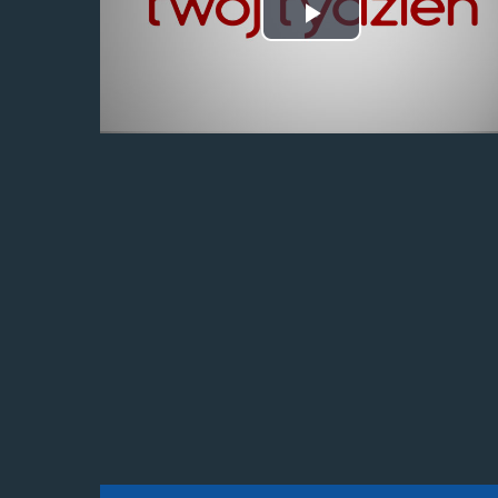
Odtwórz
wideo