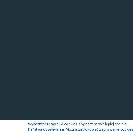
Wykorzystujemy pliki cookies, aby nasz serwis lepiej spełniał
Państwa oczekiwania. Można zablokować zapisywanie cookies