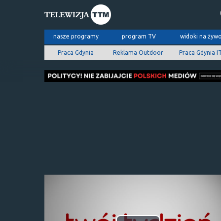
nasze programy
program TV
widoki na żyw
Praca Gdynia
Reklama Outdoor
Praca Gdynia I