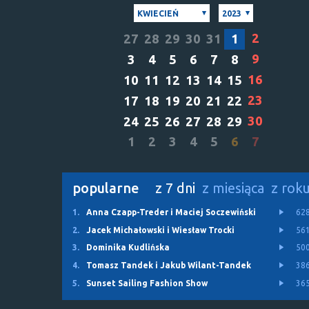
KWIECIEŃ
2023
2
27
28
29
30
31
1
9
3
4
5
6
7
8
16
10
11
12
13
14
15
23
17
18
19
20
21
22
30
24
25
26
27
28
29
1
2
3
4
5
6
7
popularne
z 7 dni
z miesiąca
z rok
1.
Anna Czapp-Treder i Maciej Soczewiński
62
2.
Jacek Michałowski i Wiesław Trocki
56
3.
Dominika Kudlińska
50
4.
Tomasz Tandek i Jakub Wilant-Tandek
38
5.
Sunset Sailing Fashion Show
36