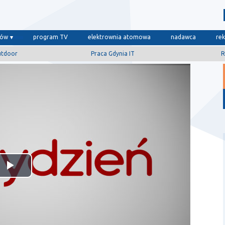
dów
program TV
elektrownia atomowa
nadawca
re
utdoor
Praca Gdynia IT
R
Odtwórz
wideo