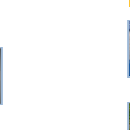
Puck
Przystań, molo