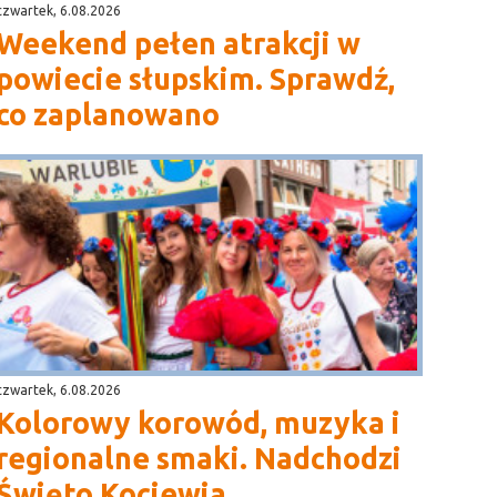
czwartek, 6.08.2026
Weekend pełen atrakcji w
powiecie słupskim. Sprawdź,
co zaplanowano
czwartek, 6.08.2026
Kolorowy korowód, muzyka i
regionalne smaki. Nadchodzi
Święto Kociewia