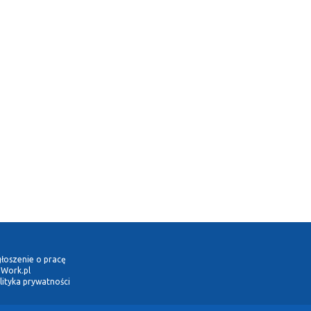
łoszenie o pracę
Work.pl
lityka prywatności