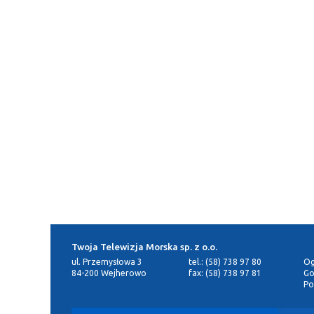
Twoja Telewizja Morska sp. z o.o.
ul. Przemysłowa 3
tel.: (58) 738 97 80
Og
84-200 Wejherowo
fax: (58) 738 97 81
Go
Po