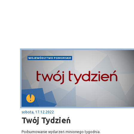
WOJEWÓDZTWO POMORSKIE
Sopot
gą krajową nr 6
plaża
sobota, 17.12.2022
Twój Tydzień
Podsumowanie wydarzeń minionego tygodnia.