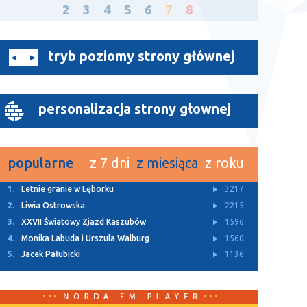
2
3
4
5
6
7
8
tryb poziomy strony głównej
personalizacja strony głownej
popularne
z 7 dni
z miesiąca
z roku
1.
Letnie granie w Lęborku
3217
2.
Liwia Ostrowska
2215
3.
XXVII Światowy Zjazd Kaszubów
1596
4.
Monika Labuda i Urszula Walburg
1560
5.
Jacek Pałubicki
1136