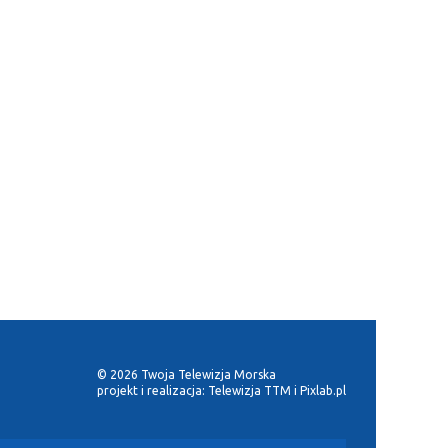
© 2026 Twoja Telewizja Morska
projekt i realizacja:
Telewizja TTM
i
Pixlab.pl