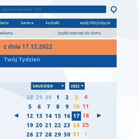
klama
kariera
kontakt
wyślij film/zdjęcie
eklama
Szybki Internet do domu
z dnia 17.12.2022
Twój Tydzień
GRUDZIEŃ
2022
4
28
29
30
1
2
3
11
5
6
7
8
9
10
18
12
13
14
15
16
17
25
19
20
21
22
23
24
31
1
26
27
28
29
30