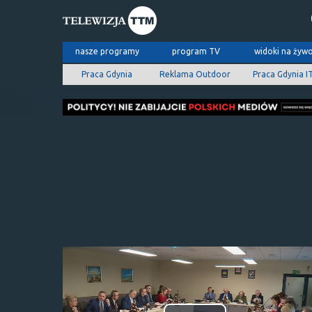
nasze programy
program TV
widoki na żyw
Praca Gdynia
Reklama Outdoor
Praca Gdynia I