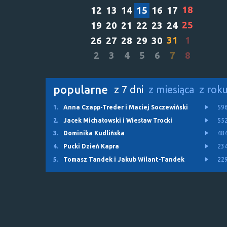
18
12
13
14
15
16
17
25
19
20
21
22
23
24
31
1
26
27
28
29
30
2
3
4
5
6
7
8
popularne
z 7 dni
z miesiąca
z rok
1.
Anna Czapp-Treder i Maciej Soczewiński
59
2.
Jacek Michałowski i Wiesław Trocki
55
3.
Dominika Kudlińska
48
4.
Pucki Dzień Kapra
23
5.
Tomasz Tandek i Jakub Wilant-Tandek
22