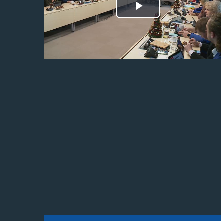
Odtwórz
wideo