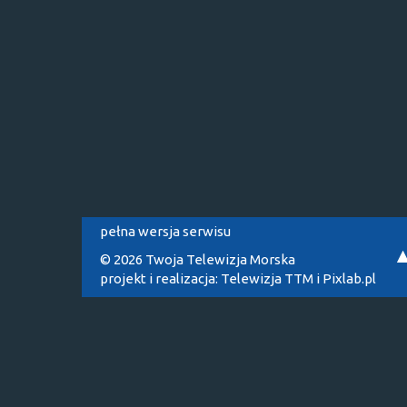
pełna wersja serwisu
© 2026 Twoja Telewizja Morska
projekt i realizacja:
Telewizja TTM
i
Pixlab.pl