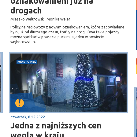
oznakowaniem już na
drogach
Mieszko Weltrowski, Monika Wejer
Policyjne radiowozy z nowym oznakowaniem, które zapowiadane
było już od dłuższego czasu, trafiły na drogi. Dwa takie pojazdy
można spotkać w powiecie puckim, a jeden w powiecie
wejherowskim.
MIASTO HEL
czwartek, 8.12.2022
Jedna z najniższych cen
Puck
węgla w kraju