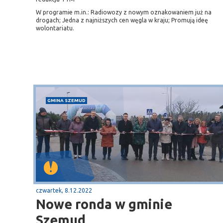
W programie m.in.: Radiowozy z nowym oznakowaniem już na
drogach; Jedna z najniższych cen węgla w kraju; Promują ideę
wolontariatu.
GMINA SZEMUD
czwartek, 8.12.2022
Nowe ronda w gminie
Sopot
Szemud