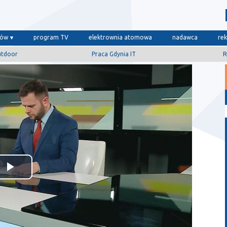
dów
program TV
elektrownia atomowa
nadawca
re
utdoor
Praca Gdynia IT
R
Odtwórz
wideo