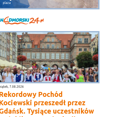
plaża
widok na 
piątek, 7.08.2026
Rekordowy Pochód
Kociewski przeszedł przez
Gdańsk. Tysiące uczestników