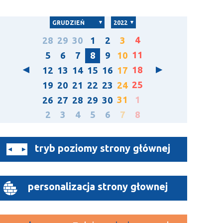
GRUDZIEŃ
2022
4
28
29
30
1
2
3
11
5
6
7
8
9
10
18
12
13
14
15
16
17
25
19
20
21
22
23
24
31
1
26
27
28
29
30
2
3
4
5
6
7
8
tryb poziomy strony głównej
personalizacja strony głownej