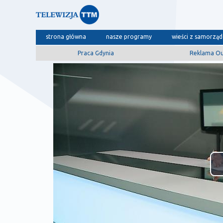
strona główna
nasze programy
wieści z samorzą
Praca Gdynia
Reklama O