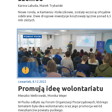
gą krajową nr 6
plaża
Karina Labuda, Marek Trybański
Nowe ronda, w Kamieniu i Koleczkowie, zostały wczoraj oficjalnie
odebrane. Dwie drogowe inwestycje kosztowały łącznie ponad 6,5
mln złotych.
POWIAT PUCKI
czwartek, 8.12.2022
Promują ideę wolontariatu
Mieszko Weltrowski, Monika Wejer
W Pucku odbyło się Forum Organizacji Pozarządowych, którego
tematem była idea wolontariatu oraz jego promocja wśród
mieszkańców powiatu puckiego.