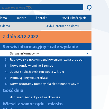
klama
kariera
kontakt
wyślij film/zdjęcie
eklama
Szybki Internet do domu
z dnia 8.12.2022
Serwis informacyjny - całe wydanie
Serwis informacyjny
2.
Radiowozy z nowym oznakowaniem już na drogach
3.
Nowe ronda w gminie Szemud
4.
Jedna z najniższych cen węgla w kraju
5.
Promują ideę wolontariatu
6.
Nowe programy pomocy dla niepełnosprawnych
Gość dnia
dr n. med. Anna Bryks-Laszkowska
Wieści z samorządu - miasto