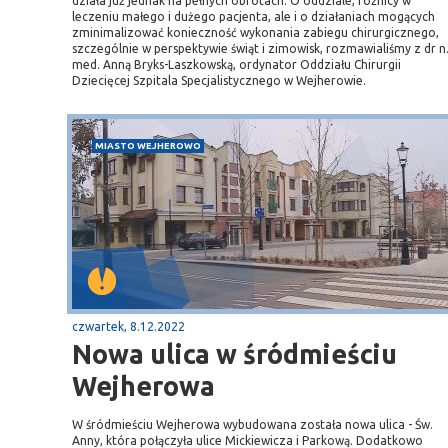
działa już jednak na pełnych obrotach. O oddziale, różnicy w
leczeniu małego i dużego pacjenta, ale i o działaniach mogących
zminimalizować konieczność wykonania zabiegu chirurgicznego,
szczególnie w perspektywie świąt i zimowisk, rozmawialiśmy z dr n
med. Anną Bryks-Laszkowską, ordynator Oddziału Chirurgii
Dziecięcej Szpitala Specjalistycznego w Wejherowie.
MIASTO WEJHEROWO
czwartek, 8.12.2022
Nowa ulica w śródmieściu
Wejherowa
W śródmieściu Wejherowa wybudowana została nowa ulica - Św.
Anny, która połączyła ulice Mickiewicza i Parkową. Dodatkowo