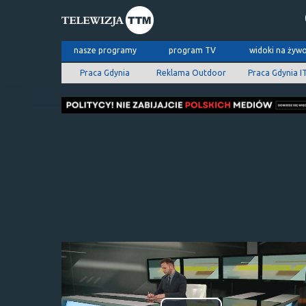
nasze programy
program TV
widoki na żyw
Praca Gdynia
Reklama Outdoor
Praca Gdynia I