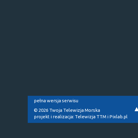
pełna wersja serwisu
© 2026 Twoja Telewizja Morska
projekt i realizacja:
Telewizja TTM
i
Pixlab.pl