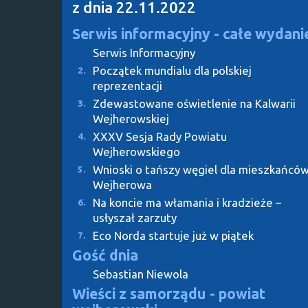
z dnia 22.11.2022
Serwis informacyjny - całe wydani
Serwis Informacyjny
Początek mundialu dla polskiej
2.
reprezentacji
Zdewastowane oświetlenie na Kalwarii
3.
Wejherowskiej
XXXV Sesja Rady Powiatu
4.
Wejherowskiego
Wnioski o tańszy węgiel dla mieszkańcó
5.
Wejherowa
Na koncie ma włamania i kradzieże –
6.
usłyszał zarzuty
Eco Norda startuje już w piątek
7.
Gość dnia
Sebastian Niewola
Wieści z samorządu - powiat