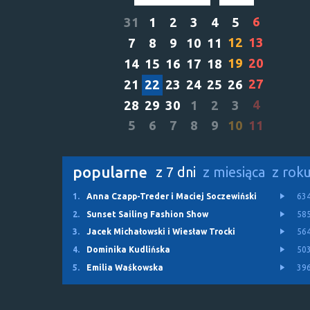
6
31
1
2
3
4
5
12
13
7
8
9
10
11
19
20
14
15
16
17
18
27
21
22
23
24
25
26
4
28
29
30
1
2
3
5
6
7
8
9
10
11
popularne
z 7 dni
z miesiąca
z rok
1.
Anna Czapp-Treder i Maciej Soczewiński
63
2.
Sunset Sailing Fashion Show
58
3.
Jacek Michałowski i Wiesław Trocki
56
4.
Dominika Kudlińska
50
5.
Emilia Waśkowska
39