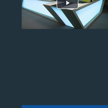
Odtwórz
wideo