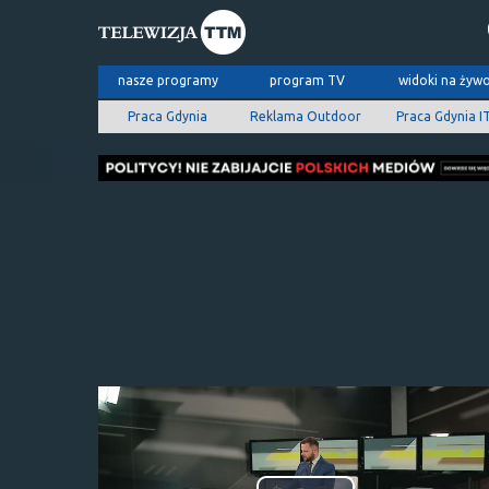
nasze programy
program TV
widoki na żyw
Praca Gdynia
Reklama Outdoor
Praca Gdynia I