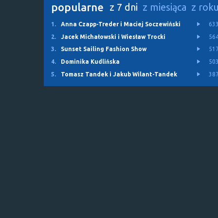
popularne
z 7 dni
z miesiąca
z rok
1.
Anna Czapp-Treder i Maciej Soczewiński
63
2.
Jacek Michałowski i Wiesław Trocki
56
3.
Sunset Sailing Fashion Show
51
4.
Dominika Kudlińska
50
5.
Tomasz Tandek i Jakub Wilant-Tandek
38