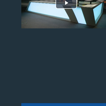
Odtwórz
wideo