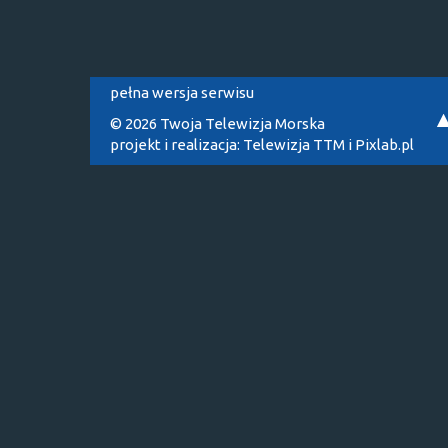
pełna wersja serwisu
© 2026 Twoja Telewizja Morska
projekt i realizacja:
Telewizja TTM
i
Pixlab.pl