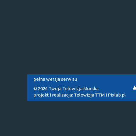
pełna wersja serwisu
© 2026 Twoja Telewizja Morska
projekt i realizacja:
Telewizja TTM
i
Pixlab.pl