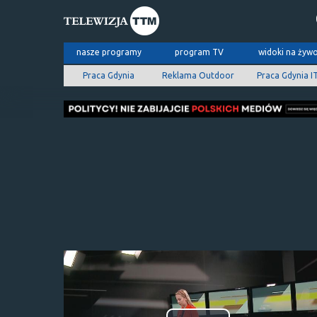
nasze programy
program TV
widoki na żyw
Praca Gdynia
Reklama Outdoor
Praca Gdynia I