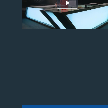
Odtwórz
wideo