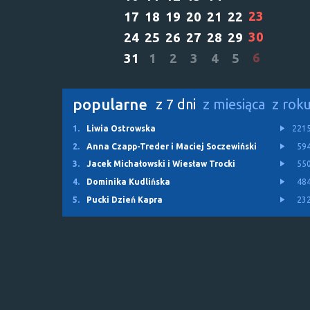
23
17
18
19
20
21
22
30
24
25
26
27
28
29
6
31
1
2
3
4
5
popularne
z 7 dni
z miesiąca
z rok
1.
Liwia Ostrowska
221
2.
Anna Czapp-Treder i Maciej Soczewiński
59
3.
Jacek Michałowski i Wiesław Trocki
55
4.
Dominika Kudlińska
48
5.
Pucki Dzień Kapra
23