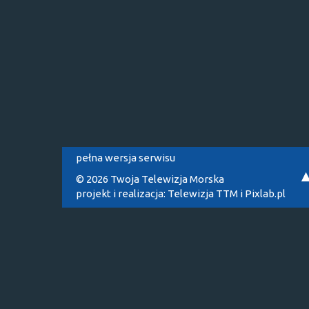
pełna wersja serwisu
© 2026 Twoja Telewizja Morska
projekt i realizacja:
Telewizja TTM
i
Pixlab.pl