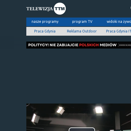
nasze programy
program TV
widoki na żyw
Praca Gdynia
Reklama Outdoor
Praca Gdynia I