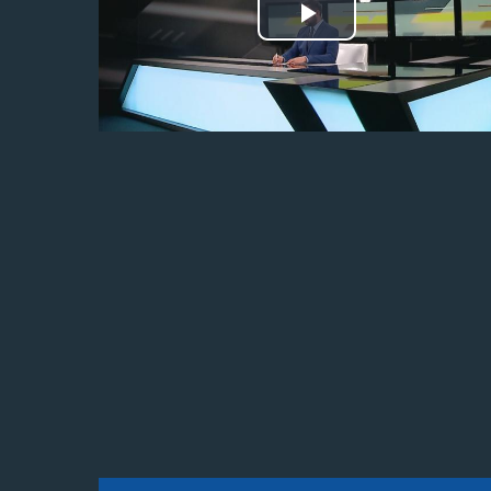
Odtwórz
wideo