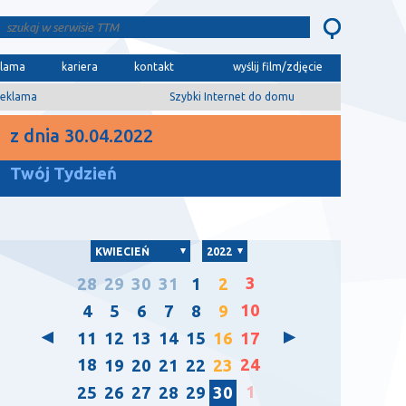
klama
kariera
kontakt
wyślij film/zdjęcie
eklama
Szybki Internet do domu
z dnia 30.04.2022
Twój Tydzień
KWIECIEŃ
2022
3
28
29
30
31
1
2
10
4
5
6
7
8
9
11
12
13
14
15
16
17
18
24
19
20
21
22
23
1
25
26
27
28
29
30