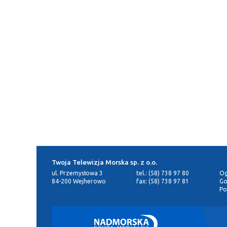
Twoja Telewizja Morska sp. z o.o.
ul. Przemysłowa 3
tel.: (58) 738 97 80
Og
84-200 Wejherowo
fax: (58) 738 97 81
Go
Po