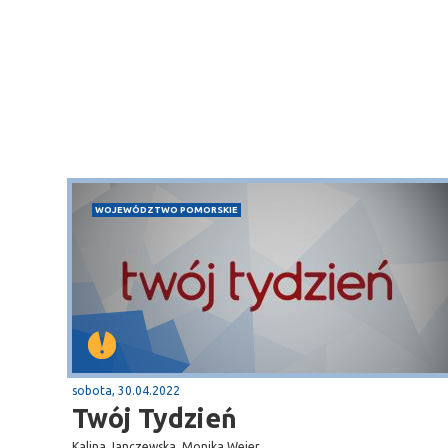
WOJEWÓDZTWO POMORSKIE
Sopot
gą krajową nr 6
plaża
sobota, 30.04.2022
Twój Tydzień
Kalina Janczewska, Monika Wejer