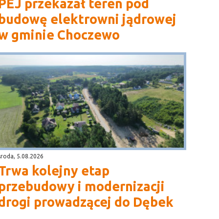
PEJ przekazał teren pod
budowę elektrowni jądrowej
w gminie Choczewo
środa, 5.08.2026
Trwa kolejny etap
przebudowy i modernizacji
drogi prowadzącej do Dębek