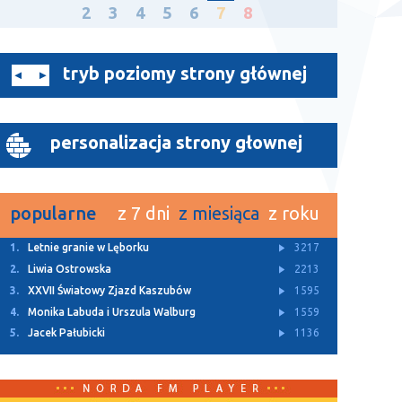
2
3
4
5
6
7
8
tryb poziomy strony głównej
personalizacja strony głownej
popularne
z 7 dni
z miesiąca
z roku
1.
Letnie granie w Lęborku
3217
2.
Liwia Ostrowska
2213
3.
XXVII Światowy Zjazd Kaszubów
1595
4.
Monika Labuda i Urszula Walburg
1559
5.
Jacek Pałubicki
1136