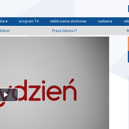
dów
program TV
elektrownia atomowa
nadawca
re
utdoor
Praca Gdynia IT
R
Odtwórz
wideo