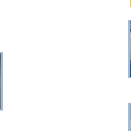
Puck
Przystań, molo