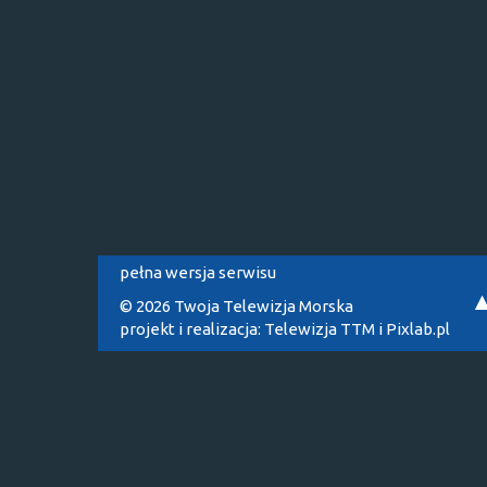
pełna wersja serwisu
© 2026 Twoja Telewizja Morska
projekt i realizacja:
Telewizja TTM
i
Pixlab.pl