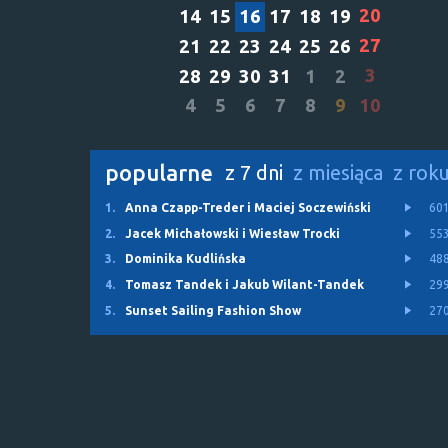
20
14
15
16
17
18
19
27
21
22
23
24
25
26
3
28
29
30
31
1
2
4
5
6
7
8
9
10
popularne
z 7 dni
z miesiąca
z rok
1.
Anna Czapp-Treder i Maciej Soczewiński
60
2.
Jacek Michałowski i Wiesław Trocki
55
3.
Dominika Kudlińska
48
4.
Tomasz Tandek i Jakub Wilant-Tandek
29
5.
Sunset Sailing Fashion Show
27