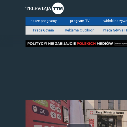
nasze programy
program TV
widoki na żyw
Praca Gdynia
Reklama Outdoor
Praca Gdynia I