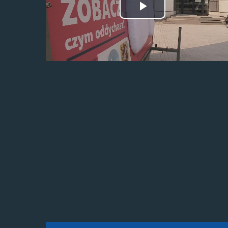
Odtwórz
wideo