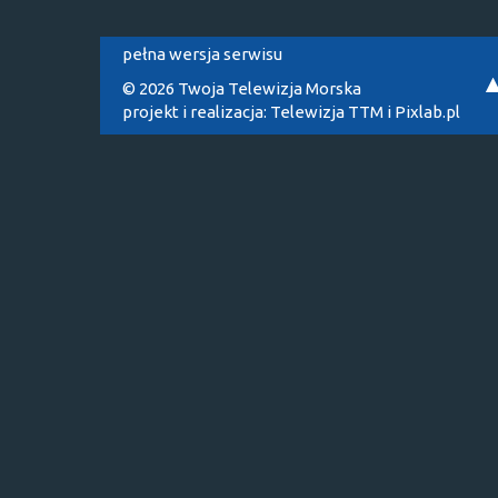
pełna wersja serwisu
© 2026 Twoja Telewizja Morska
projekt i realizacja:
Telewizja TTM
i
Pixlab.pl