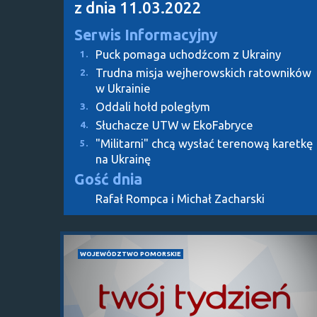
z dnia 11.03.2022
Serwis Informacyjny
Puck pomaga uchodźcom z Ukrainy
1.
Trudna misja wejherowskich ratowników
2.
w Ukrainie
Oddali hołd poległym
3.
Słuchacze UTW w EkoFabryce
4.
"Militarni" chcą wysłać terenową karetkę
5.
na Ukrainę
Gość dnia
Rafał Rompca i Michał Zacharski
WOJEWÓDZTWO POMORSKIE