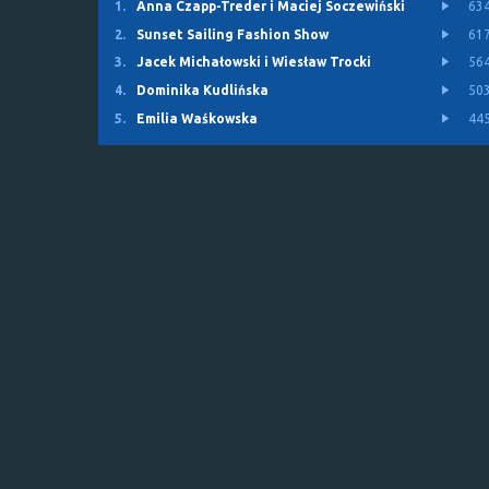
1.
Anna Czapp-Treder i Maciej Soczewiński
63
2.
Sunset Sailing Fashion Show
61
3.
Jacek Michałowski i Wiesław Trocki
56
4.
Dominika Kudlińska
50
5.
Emilia Waśkowska
44