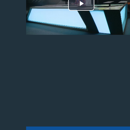
Odtwórz
wideo