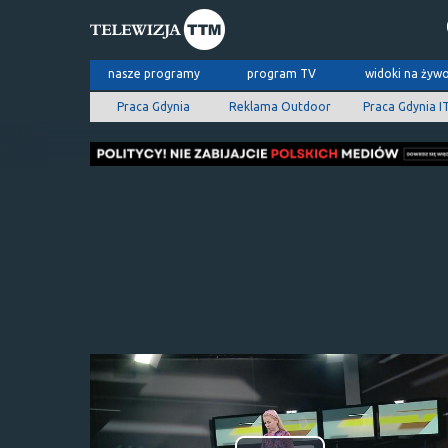
nasze programy
program TV
widoki na żyw
Praca Gdynia
Reklama Outdoor
Praca Gdynia I