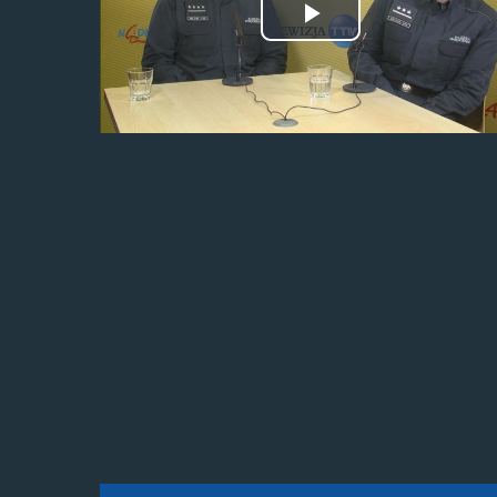
Odtwórz
wideo