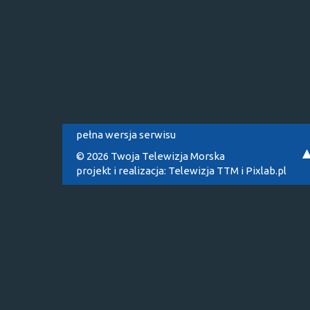
pełna wersja serwisu
© 2026 Twoja Telewizja Morska
projekt i realizacja:
Telewizja TTM
i
Pixlab.pl