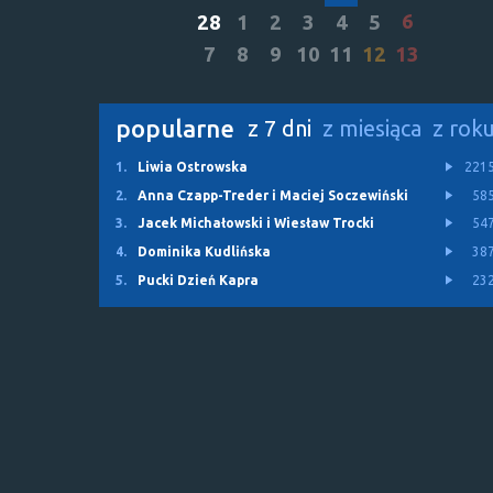
6
28
1
2
3
4
5
7
8
9
10
11
12
13
popularne
z 7 dni
z miesiąca
z rok
1.
Liwia Ostrowska
221
2.
Anna Czapp-Treder i Maciej Soczewiński
58
3.
Jacek Michałowski i Wiesław Trocki
54
4.
Dominika Kudlińska
38
5.
Pucki Dzień Kapra
23