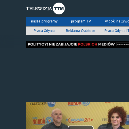
nasze programy
program TV
widoki na żyw
Praca Gdynia
Reklama Outdoor
Praca Gdynia I