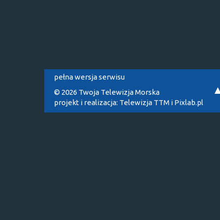
pełna wersja serwisu
© 2026 Twoja Telewizja Morska
projekt i realizacja:
Telewizja TTM
i
Pixlab.pl