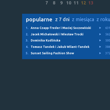
7
8
9
10
11
12
13
popularne
z 7 dni
z miesiąca
z rok
1.
Anna Czapp-Treder i Maciej Soczewiński
63
2.
Jacek Michałowski i Wiesław Trocki
56
3.
Dominika Kudlińska
50
4.
Tomasz Tandek i Jakub Wilant-Tandek
38
5.
Sunset Sailing Fashion Show
37