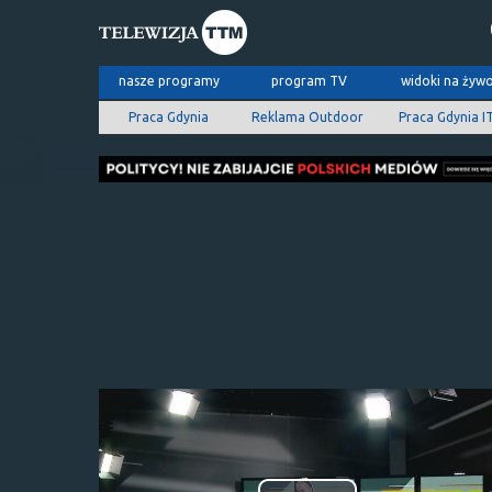
nasze programy
program TV
widoki na żyw
Praca Gdynia
Reklama Outdoor
Praca Gdynia I