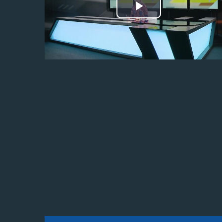
Odtwórz
wideo