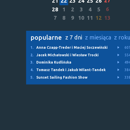
27
21
22
23
24
25
26
6
28
1
2
3
4
5
7
8
9
10
11
12
13
popularne
z 7 dni
z miesiąca
z rok
1.
Anna Czapp-Treder i Maciej Soczewiński
60
2.
Jacek Michałowski i Wiesław Trocki
55
3.
Dominika Kudlińska
49
4.
Tomasz Tandek i Jakub Wilant-Tandek
38
5.
Sunset Sailing Fashion Show
33