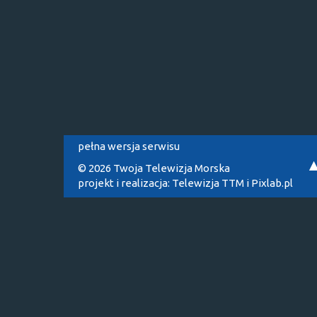
pełna wersja serwisu
© 2026 Twoja Telewizja Morska
projekt i realizacja:
Telewizja TTM
i
Pixlab.pl