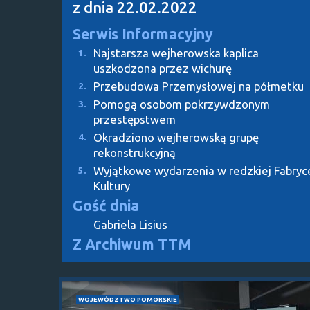
z dnia 22.02.2022
Serwis Informacyjny
Najstarsza wejherowska kaplica
1.
uszkodzona przez wichurę
Przebudowa Przemysłowej na półmetku
2.
Pomogą osobom pokrzywdzonym
3.
przestępstwem
Okradziono wejherowską grupę
4.
rekonstrukcyjną
Wyjątkowe wydarzenia w redzkiej Fabryc
5.
Kultury
Gość dnia
Gabriela Lisius
Z Archiwum TTM
WOJEWÓDZTWO POMORSKIE