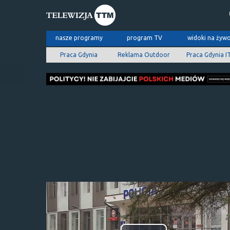
nasze programy
program TV
widoki na żyw
Praca Gdynia
Reklama Outdoor
Praca Gdynia I