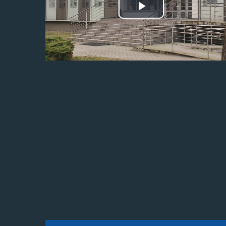
Odtwórz
wideo