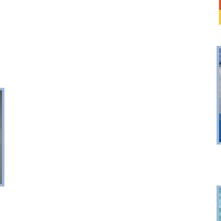
Dębki
plaża