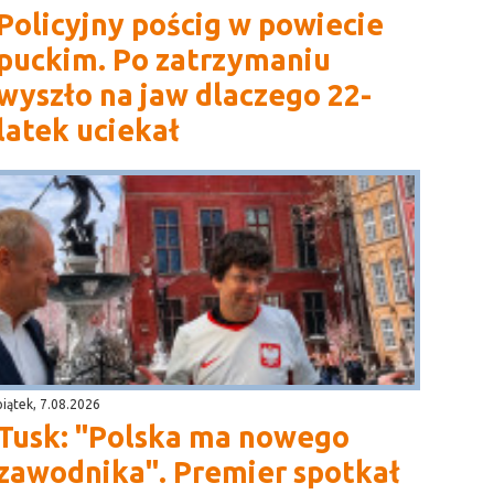
Policyjny pościg w powiecie
puckim. Po zatrzymaniu
wyszło na jaw dlaczego 22-
latek uciekał
piątek, 7.08.2026
Tusk: "Polska ma nowego
zawodnika". Premier spotkał