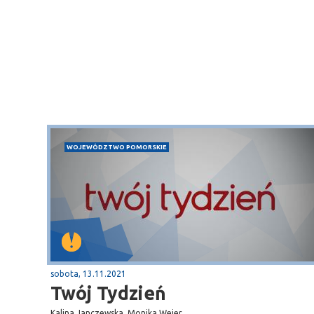
WOJEWÓDZTWO POMORSKIE
Puck
Przystań, molo
sobota, 13.11.2021
Twój Tydzień
Kalina Janczewska, Monika Wejer