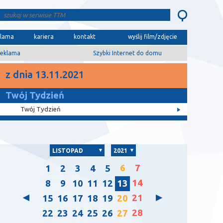
klama
kariera
kontakt
wyślij film/zdjęcie
eklama
Szybki Internet do domu
z dnia 13.11.2021
Twój Tydzień
Twój Tydzień
LISTOPAD
2021
6
7
1
2
3
4
5
14
8
9
10
11
12
13
21
15
16
17
18
19
20
28
22
23
24
25
26
27