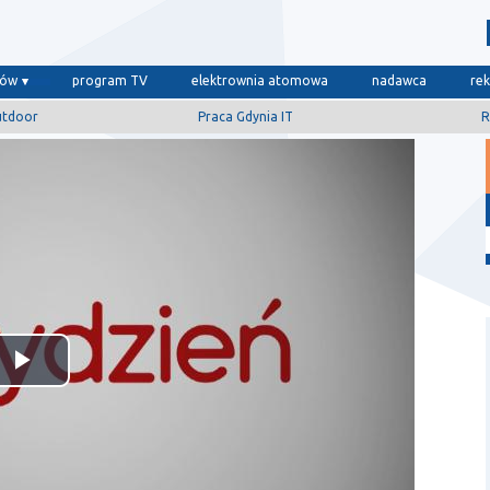
dów
program TV
elektrownia atomowa
nadawca
re
utdoor
Praca Gdynia IT
R
Odtwórz
wideo