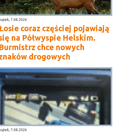
piątek, 7.08.2026
Łosie coraz częściej pojawiają
się na Półwyspie Helskim.
Burmistrz chce nowych
znaków drogowych
piątek, 7.08.2026