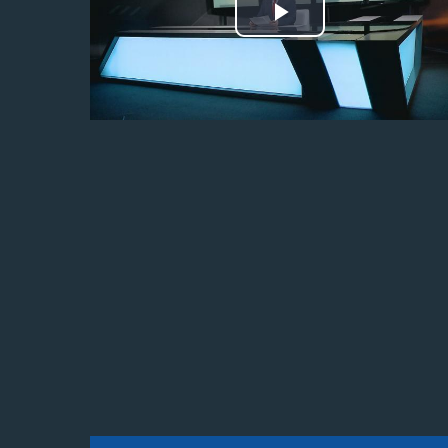
Odtwórz
wideo