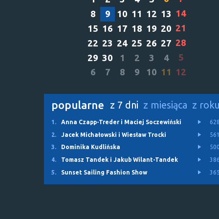
14
8
9
10
11
12
13
21
15
16
17
18
19
20
28
22
23
24
25
26
27
5
29
30
1
2
3
4
6
7
8
9
10
11
12
popularne
z 7 dni
z miesiąca
z rok
1.
Anna Czapp-Treder i Maciej Soczewiński
62
2.
Jacek Michałowski i Wiesław Trocki
56
3.
Dominika Kudlińska
50
4.
Tomasz Tandek i Jakub Wilant-Tandek
38
5.
Sunset Sailing Fashion Show
36