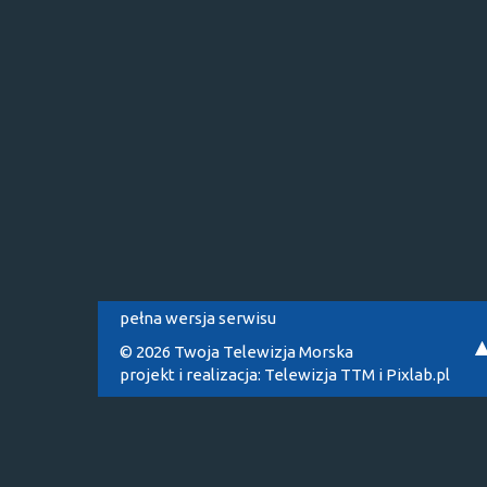
pełna wersja serwisu
© 2026 Twoja Telewizja Morska
projekt i realizacja:
Telewizja TTM
i
Pixlab.pl