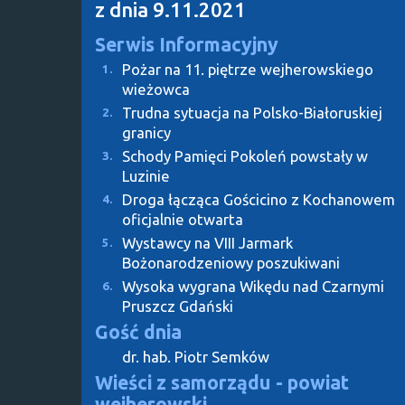
z dnia 9.11.2021
Serwis Informacyjny
Pożar na 11. piętrze wejherowskiego
1.
wieżowca
Trudna sytuacja na Polsko-Białoruskiej
2.
granicy
Schody Pamięci Pokoleń powstały w
3.
Luzinie
Droga łącząca Gościcino z Kochanowem
4.
oficjalnie otwarta
Wystawcy na VIII Jarmark
5.
Bożonarodzeniowy poszukiwani
Wysoka wygrana Wikędu nad Czarnymi
6.
Pruszcz Gdański
Gość dnia
dr. hab. Piotr Semków
Wieści z samorządu - powiat
wejherowski