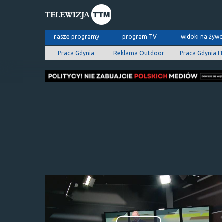
nasze programy
program TV
widoki na żyw
Praca Gdynia
Reklama Outdoor
Praca Gdynia I