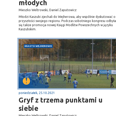
młodych
Mieszko Weltrowski, Daniel Zaputowicz
Młodzi Kaszubi zjechali do Wejherowa, aby wspólnie dyskutować o
przyszłości swojego regionu. Podczas sobotniego kongresu odbyła
się także promocja nowej Księgi Modlitw Powszechnych w języku
Kaszubskim.
MIASTO WEJHEROWO
poniedziałek, 25.10.2021
Gryf z trzema punktami u
siebie
Mieszko Weltrowski, Daniel Zaputowicz