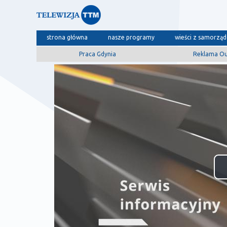
strona główna
nasze programy
wieści z samorzą
Praca Gdynia
Reklama O