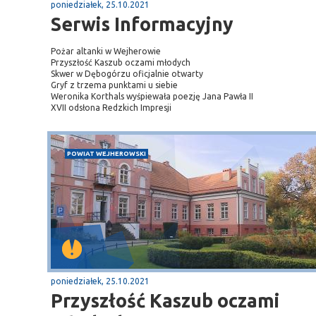
poniedziałek, 25.10.2021
Serwis Informacyjny
Sopot
Pożar altanki w Wejherowie
gą krajową nr 6
plaża
Przyszłość Kaszub oczami młodych
Skwer w Dębogórzu oficjalnie otwarty
Gryf z trzema punktami u siebie
Weronika Korthals wyśpiewała poezję Jana Pawła II
XVII odsłona Redzkich Impresji
POWIAT WEJHEROWSKI
poniedziałek, 25.10.2021
Przyszłość Kaszub oczami