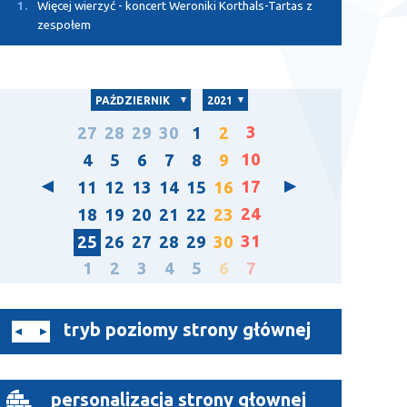
1.
Więcej wierzyć - koncert Weroniki Korthals-Tartas z
zespołem
PAŹDZIERNIK
2021
3
27
28
29
30
1
2
10
4
5
6
7
8
9
17
11
12
13
14
15
16
24
18
19
20
21
22
23
31
25
26
27
28
29
30
1
2
3
4
5
6
7
tryb poziomy strony głównej
personalizacja strony głownej