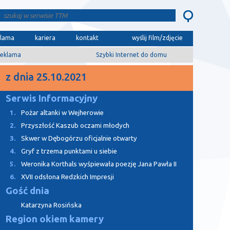
klama
kariera
kontakt
wyślij film/zdjęcie
eklama
Szybki Internet do domu
z dnia 25.10.2021
Serwis Informacyjny
1.
Pożar altanki w Wejherowie
2.
Przyszłość Kaszub oczami młodych
3.
Skwer w Dębogórzu oficjalnie otwarty
4.
Gryf z trzema punktami u siebie
5.
Weronika Korthals wyśpiewała poezję Jana Pawła II
6.
XVII odsłona Redzkich Impresji
Gość dnia
Katarzyna Rosińska
Region okiem kamery