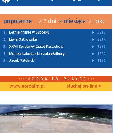
popularne
z 7 dni
z miesiąca
z roku
1.
Letnie granie w Lęborku
3217
2.
Liwia Ostrowska
2214
3.
XXVII Światowy Zjazd Kaszubów
1595
4.
Monika Labuda i Urszula Walburg
1560
5.
Jacek Pałubicki
1136