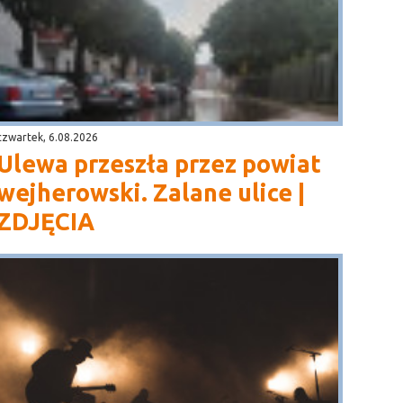
czwartek, 6.08.2026
Ulewa przeszła przez powiat
wejherowski. Zalane ulice |
ZDJĘCIA