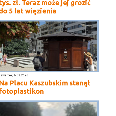
tys. zł. Teraz może jej grozić
do 5 lat więzienia
czwartek, 6.08.2026
Na Placu Kaszubskim stanął
fotoplastikon