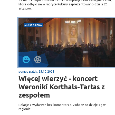
Za nami kolejna odsłona Redzkich Impresji. Podczas wydarzenia,
które odbyło się w Fabryce Kultury zaprezentowano dzieła 25
artystów.
MIASTO REDA
poniedziałek, 25.10.2021
Więcej wierzyć - koncert
Weroniki Korthals-Tartas z
zespołem
Relacje z wydarzeń bez komentarza. Zobacz co dzieje się w
regionie!