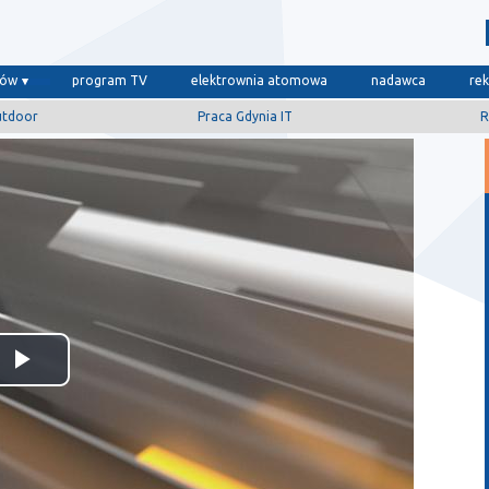
dów
program TV
elektrownia atomowa
nadawca
re
utdoor
Praca Gdynia IT
R
Odtwórz
wideo