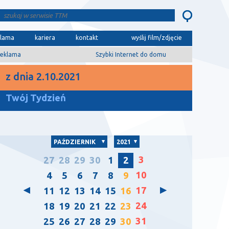
klama
kariera
kontakt
wyślij film/zdjęcie
eklama
Szybki Internet do domu
z dnia 2.10.2021
Twój Tydzień
PAŹDZIERNIK
2021
3
27
28
29
30
1
2
10
4
5
6
7
8
9
17
11
12
13
14
15
16
24
18
19
20
21
22
23
31
25
26
27
28
29
30