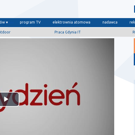
dów
program TV
elektrownia atomowa
nadawca
re
utdoor
Praca Gdynia IT
R
Odtwórz
wideo