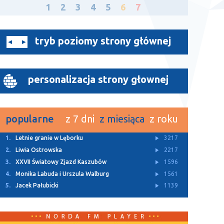
1
2
3
4
5
6
7
tryb poziomy strony głównej
personalizacja strony głownej
popularne
z 7 dni
z miesiąca
z roku
1.
Z Archiwum TTM
11479
2.
Rusza budowa dwóch ulic w Bolszewie
4931
3.
Letnie granie w Lęborku
3217
4.
Za nami Kaszubski Kiermasz Wielkanocny
3143
5.
„Lodówka społeczna” stanęła w Redzie
3113