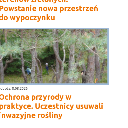
Powstanie nowa przestrzeń
do wypoczynku
sobota, 8.08.2026
Ochrona przyrody w
praktyce. Uczestnicy usuwali
inwazyjne rośliny