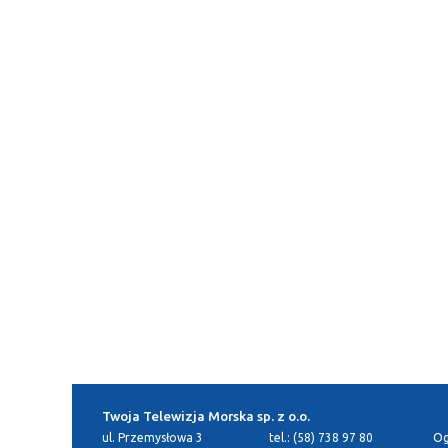
Twoja Telewizja Morska sp. z o.o.
ul. Przemysłowa 3
tel.: (58) 738 97 80
Og