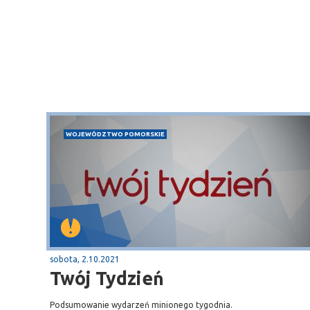
WOJEWÓDZTWO POMORSKIE
Sopot
gą krajową nr 6
plaża
sobota, 2.10.2021
Twój Tydzień
Podsumowanie wydarzeń minionego tygodnia.