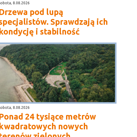
sobota, 8.08.2026
Drzewa pod lupą
specjalistów. Sprawdzają ich
kondycję i stabilność
sobota, 8.08.2026
Ponad 24 tysiące metrów
kwadratowych nowych
terenów zielonych.