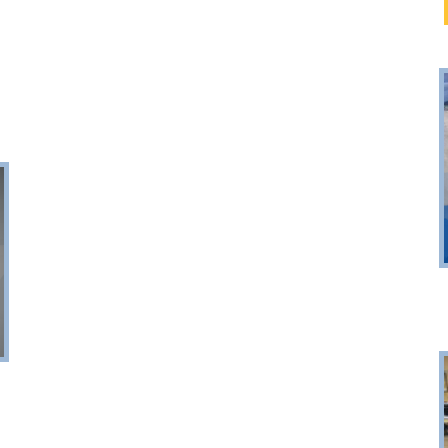
Puck
Przystań, molo