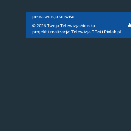
pełna wersja serwisu
© 2026 Twoja Telewizja Morska
projekt i realizacja:
Telewizja TTM
i
Pixlab.pl