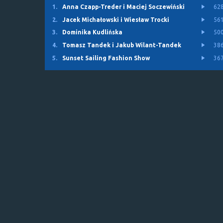
1.
Anna Czapp-Treder i Maciej Soczewiński
62
2.
Jacek Michałowski i Wiesław Trocki
56
3.
Dominika Kudlińska
50
4.
Tomasz Tandek i Jakub Wilant-Tandek
38
5.
Sunset Sailing Fashion Show
36