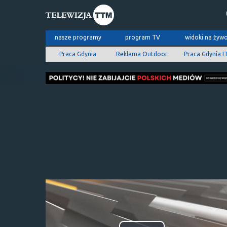
nasze programy
program TV
widoki na żyw
Praca Gdynia
Reklama Outdoor
Praca Gdynia I