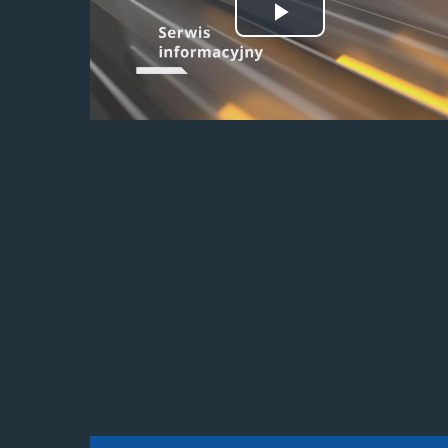
Odtwórz
wideo