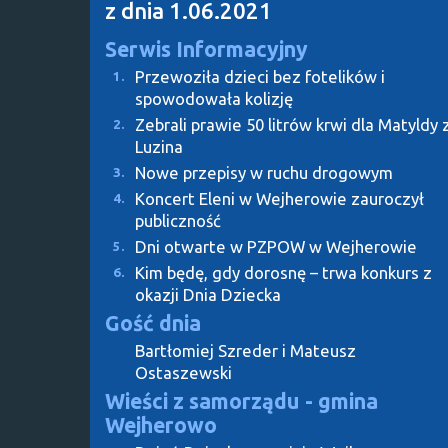
z dnia 1.06.2021
Serwis Informacyjny
Przewoziła dzieci bez fotelików i
1.
spowodowała kolizję
Zebrali prawie 50 litrów krwi dla Matyldy 
2.
Luzina
Nowe przepisy w ruchu drogowym
3.
Koncert Eleni w Wejherowie zauroczył
4.
publiczność
Dni otwarte w PZPOW w Wejherowie
5.
Kim będę, gdy dorosnę – trwa konkurs z
6.
okazji Dnia Dziecka
Gość dnia
Bartłomiej Szreder i Mateusz
Ostaszewski
Wieści z samorządu - gmina
Wejherowo