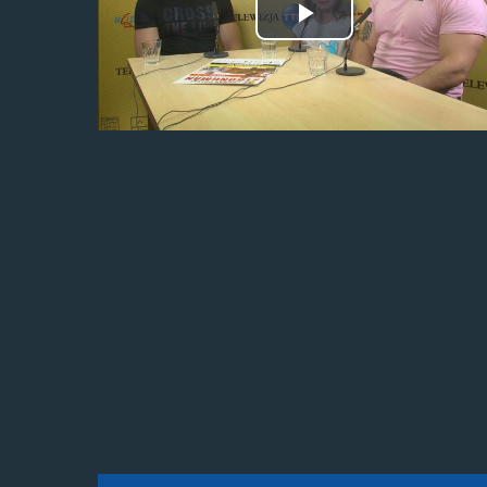
Odtwórz
wideo