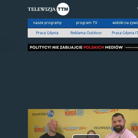
nasze programy
program TV
widoki na żyw
Praca Gdynia
Reklama Outdoor
Praca Gdynia I