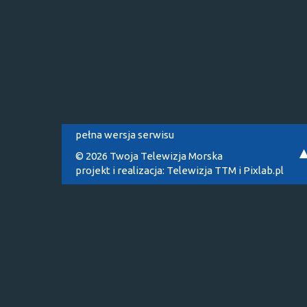
pełna wersja serwisu
© 2026 Twoja Telewizja Morska
projekt i realizacja:
Telewizja TTM
i
Pixlab.pl