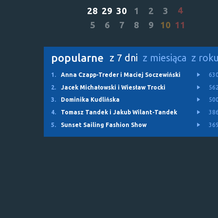
4
28
29
30
1
2
3
5
6
7
8
9
10
11
popularne
z 7 dni
z miesiąca
z rok
1.
Anna Czapp-Treder i Maciej Soczewiński
63
2.
Jacek Michałowski i Wiesław Trocki
56
3.
Dominika Kudlińska
50
4.
Tomasz Tandek i Jakub Wilant-Tandek
38
5.
Sunset Sailing Fashion Show
36