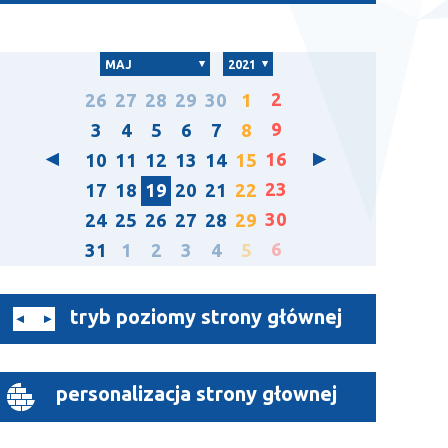
MAJ
2021
2
26
27
28
29
30
1
9
3
4
5
6
7
8
16
10
11
12
13
14
15
23
17
18
19
20
21
22
30
24
25
26
27
28
29
6
31
1
2
3
4
5
tryb poziomy strony głównej
personalizacja strony głownej