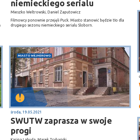
niemieckiego serialu
Mieszko Weltrowski, Daniel Zaputowicz
Filmowcy ponownie przejęli Puck. Miasto stanowić będzie tło dla
m
drugiego sezonu niemieckiego serialu Sloborn.
o
MIASTO WEJHEROWO
środa, 19.05.2021
SWUTW zaprasza w swoje
progi
Karina Labuda, Marek Trybański