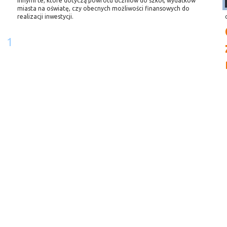
innymi te, które dotyczą powrotu uczniów do szkół, wydatków
miasta na oświatę, czy obecnych możliwości finansowych do
realizacji inwestycji.
1