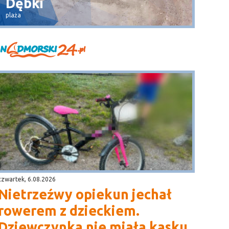
Dębki
Wła
plaża
widok na 
czwartek, 6.08.2026
Nietrzeźwy opiekun jechał
rowerem z dzieckiem.
Dziewczynka nie miała kasku