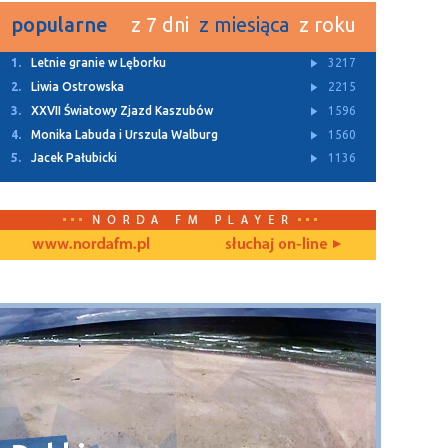
popularne
z 7 dni
z miesiąca
z roku
1.
Letnie granie w Lęborku
3217
2.
Liwia Ostrowska
2215
3.
XXVII Światowy Zjazd Kaszubów
1596
4.
Monika Labuda i Urszula Walburg
1560
5.
Jacek Pałubicki
1136