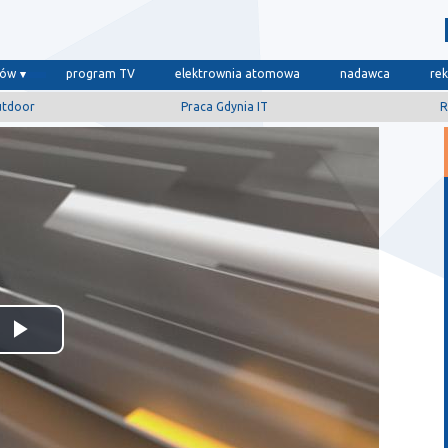
dów
program TV
elektrownia atomowa
nadawca
re
utdoor
Praca Gdynia IT
R
Odtwórz
wideo