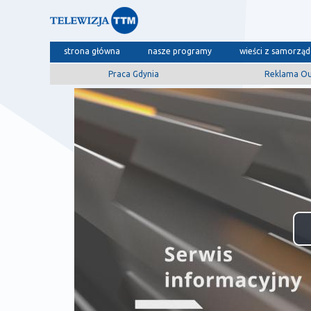
strona główna
nasze programy
wieści z samorzą
Praca Gdynia
Reklama O