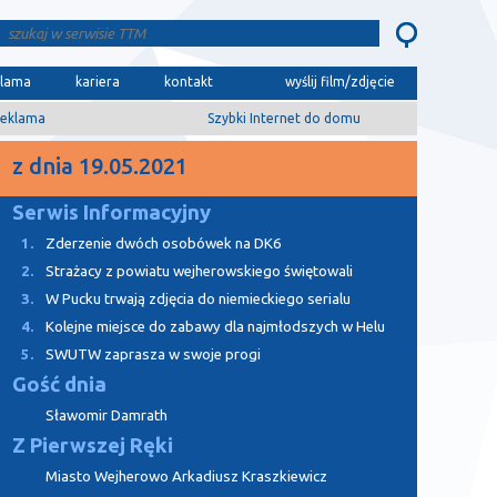
klama
kariera
kontakt
wyślij film/zdjęcie
eklama
Szybki Internet do domu
z dnia 19.05.2021
Serwis Informacyjny
1.
Zderzenie dwóch osobówek na DK6
2.
Strażacy z powiatu wejherowskiego świętowali
3.
W Pucku trwają zdjęcia do niemieckiego serialu
4.
Kolejne miejsce do zabawy dla najmłodszych w Helu
5.
SWUTW zaprasza w swoje progi
Gość dnia
Sławomir Damrath
Z Pierwszej Ręki
Miasto Wejherowo Arkadiusz Kraszkiewicz