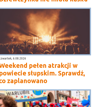
czwartek, 6.08.2026
Weekend pełen atrakcji w
powiecie słupskim. Sprawdź,
co zaplanowano