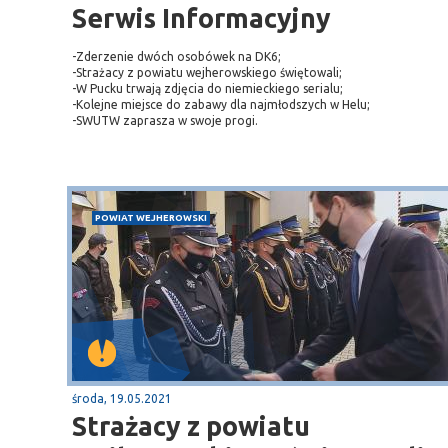
Sopot
Serwis Informacyjny
gą krajową nr 6
plaża
-Zderzenie dwóch osobówek na DK6;
-Strażacy z powiatu wejherowskiego świętowali;
-W Pucku trwają zdjęcia do niemieckiego serialu;
-Kolejne miejsce do zabawy dla najmłodszych w Helu;
-SWUTW zaprasza w swoje progi.
POWIAT WEJHEROWSKI
środa, 19.05.2021
Strażacy z powiatu