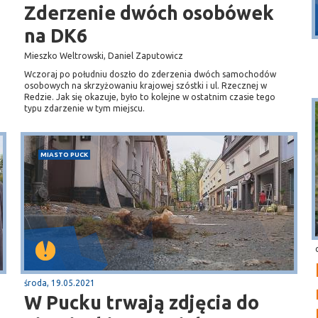
Puck
Zderzenie dwóch osobówek
Przystań, molo
na DK6
Mieszko Weltrowski, Daniel Zaputowicz
Wczoraj po południu doszło do zderzenia dwóch samochodów
osobowych na skrzyżowaniu krajowej szóstki i ul. Rzecznej w
Redzie. Jak się okazuje, było to kolejne w ostatnim czasie tego
typu zdarzenie w tym miejscu.
MIASTO PUCK
środa, 19.05.2021
W Pucku trwają zdjęcia do