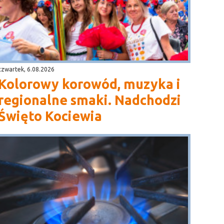
czwartek, 6.08.2026
Kolorowy korowód, muzyka i
regionalne smaki. Nadchodzi
Święto Kociewia