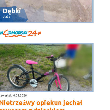
Dębki
Wła
plaża
widok na 
czwartek, 6.08.2026
Nietrzeźwy opiekun jechał