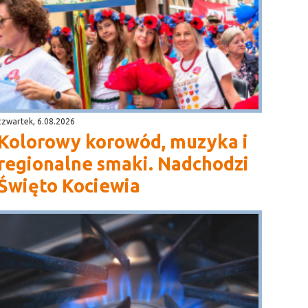
czwartek, 6.08.2026
Kolorowy korowód, muzyka i
regionalne smaki. Nadchodzi
Święto Kociewia