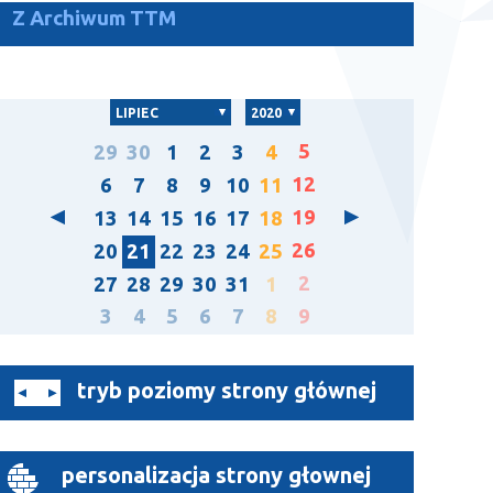
Z Archiwum TTM
LIPIEC
2020
5
29
30
1
2
3
4
12
6
7
8
9
10
11
19
13
14
15
16
17
18
26
20
21
22
23
24
25
2
27
28
29
30
31
1
3
4
5
6
7
8
9
tryb poziomy strony głównej
personalizacja strony głownej