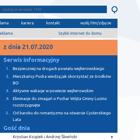
klama
kariera
kontakt
wyślij film/zdjęcie
eklama
Szybki Internet do domu
z dnia 21.07.2020
Serwis informacyjny
1.
Bezpieczniej na drogach powiatu wejherowskiego
2.
Mieszkańcy Pucka wiedzą jak skorzystać ze środków
BO
3.
Aktywne wakacje w powiecie wejherowskim
4.
Eliminacje do zmagań o Puchar Wójta Gminy Luzino
rozstrzygnięte
5.
Od baroku do romantyzmu na otwarcie Cysterskiego
Lata
Gość dnia
Krystian Książek i Andrzej Śliwiński