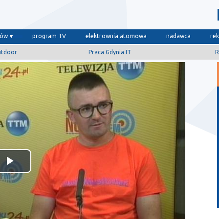
dów
program TV
elektrownia atomowa
nadawca
re
utdoor
Praca Gdynia IT
R
Odtwórz
wideo