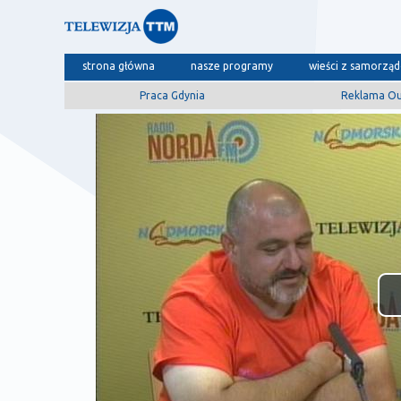
strona główna
nasze programy
wieści z samorzą
Praca Gdynia
Reklama O