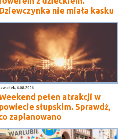
rowerem z dzieckiem.
Dziewczynka nie miała kasku
czwartek, 6.08.2026
Weekend pełen atrakcji w
powiecie słupskim. Sprawdź,
co zaplanowano