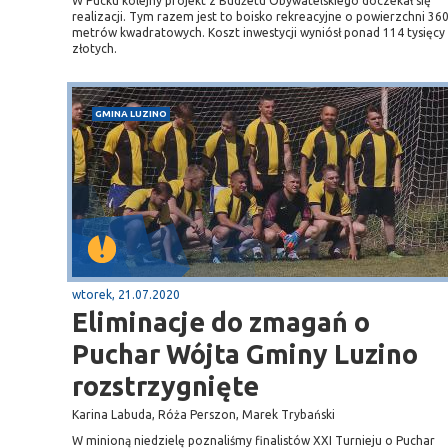
W Pucku kolejny projekt z Budżetu Obywatelskiego doczekał się
realizacji. Tym razem jest to boisko rekreacyjne o powierzchni 36
metrów kwadratowych. Koszt inwestycji wyniósł ponad 114 tysięcy
złotych.
GMINA LUZINO
wtorek, 21.07.2020
Eliminacje do zmagań o
Puchar Wójta Gminy Luzino
rozstrzygnięte
Karina Labuda, Róża Perszon, Marek Trybański
W minioną niedzielę poznaliśmy finalistów XXI Turnieju o Puchar