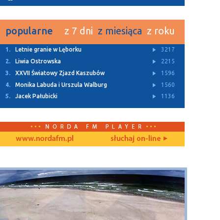
popularne
z 7 dni
z miesiąca
z roku
1.
Letnie granie w Lęborku
3217
2.
Liwia Ostrowska
2215
3.
XXVII Światowy Zjazd Kaszubów
1596
4.
Monika Labuda i Urszula Walburg
1560
5.
Jacek Pałubicki
1136