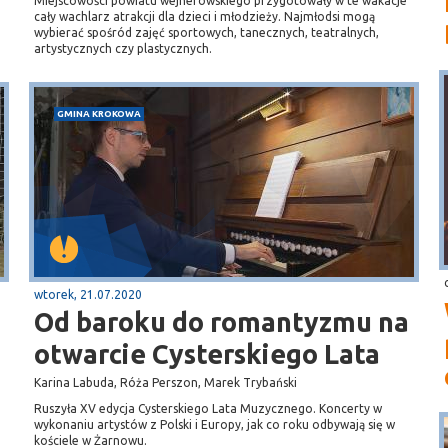
Miejscowości powiatu wejherowskiego przygotowały w te wakacje
0
cały wachlarz atrakcji dla dzieci i młodzieży. Najmłodsi mogą
wybierać spośród zajęć sportowych, tanecznych, teatralnych,
artystycznych czy plastycznych.
GMINA KROKOWA
wtorek, 21.07.2020
Od baroku do romantyzmu na
otwarcie Cysterskiego Lata
Karina Labuda, Róża Perszon, Marek Trybański
Ruszyła XV edycja Cysterskiego Lata Muzycznego. Koncerty w
wykonaniu artystów z Polski i Europy, jak co roku odbywają się w
kościele w Żarnowu.