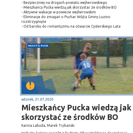
- Bezpieczniej na drogach powiatu wejherowskiego
- Mieszkańcy Pucka wiedzą jak skorzystać ze środków BO
Sopot
- Aktywne wakacje w powiecie wejherowskim
- Eliminacje do zmagań o Puchar Wójta Gminy Luzino
gą krajową nr 6
plaża
rozstrzygnięte
- Od baroku do romantyzmu na otwarcie Cysterskiego Lata
MIASTO PUCK
wtorek, 21.07.2020
Mieszkańcy Pucka wiedzą jak
skorzystać ze środków BO
Karina Labuda, Marek Trybański