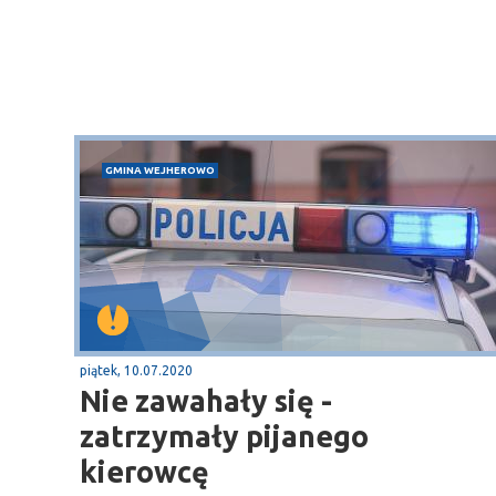
Sopot
gą krajową nr 6
plaża
GMINA WEJHEROWO
piątek, 10.07.2020
Nie zawahały się -
zatrzymały pijanego
kierowcę