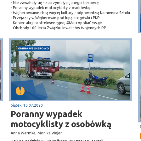
- Nie zawahały się - zatrzymały pijanego kierowcę
- Poranny wypadek motocyklisty z osobówką
- Wejherowianie chcą więcej kultury - odpowiedzią Kamienica Sztuki
Puck
- Przejazdy w Wejherowie pod lupą drogówki i PKP
- Koniec akcji profrekwencyjnej #MetropoliaGłosuje
Przystań, molo
- Obchody 100-lecia Związku Inwalidów Wojennych RP
GMINA WEJHEROWO
piątek, 10.07.2020
Poranny wypadek
motocyklisty z osobówką
Anna Warmke, Monika Wejer