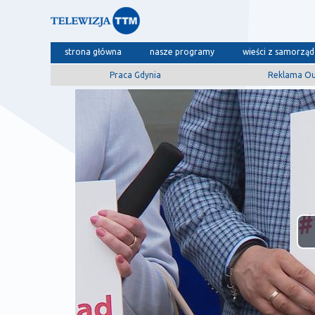
strona główna
nasze programy
wieści z samorzą
Praca Gdynia
Reklama O