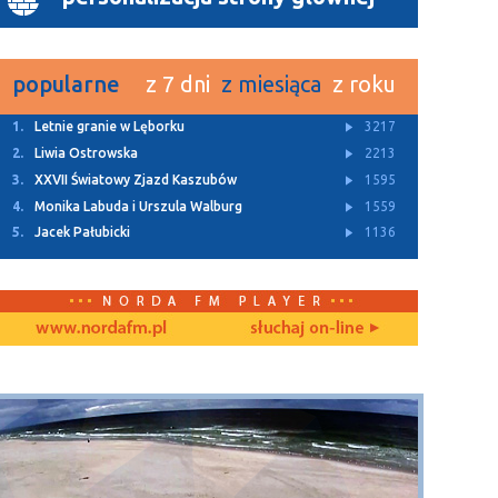
popularne
z 7 dni
z miesiąca
z roku
1.
Letnie granie w Lęborku
3217
2.
Liwia Ostrowska
2213
3.
XXVII Światowy Zjazd Kaszubów
1595
4.
Monika Labuda i Urszula Walburg
1559
5.
Jacek Pałubicki
1136