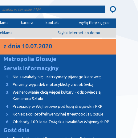
klama
kariera
kontakt
wyślij film/zdjęcie
eklama
Szybki Internet do domu
z dnia 10.07.2020
Metropolia Głosuje
Serwis informacyjny
1.
Nie zawahały się - zatrzymały pijanego kierowcę
2.
Poranny wypadek motocyklisty z osobówką
3.
Wejherowianie chcą więcej kultury - odpowiedzią
Kamienica Sztuki
4.
Przejazdy w Wejherowie pod lupą drogówki i PKP
5.
Koniec akcji profrekwencyjnej #MetropoliaGłosuje
6.
Obchody 100-lecia Związku Inwalidów Wojennych RP
Gość dnia