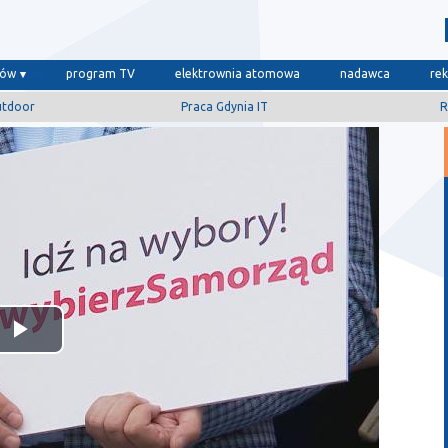
dów
program TV
elektrownia atomowa
nadawca
re
utdoor
Praca Gdynia IT
R
Odtwórz
wideo