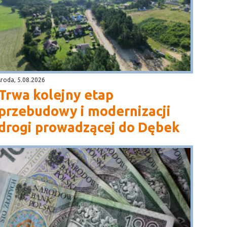
środa, 5.08.2026
Trwa kolejny etap
przebudowy i modernizacji
drogi prowadzącej do Dębek