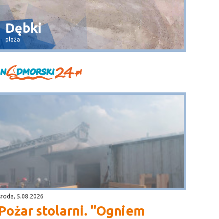
Dębki
Wła
plaża
widok na 
środa, 5.08.2026
Pożar stolarni. "Ogniem