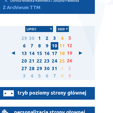
4.
Dorota Nowicka-Klimowicz i Justyna Paliwoda
Z Archiwum TTM
LIPIEC
2020
5
29
30
1
2
3
4
12
6
7
8
9
10
11
19
13
14
15
16
17
18
26
20
21
22
23
24
25
2
27
28
29
30
31
1
3
4
5
6
7
8
9
tryb poziomy strony głównej
personalizacja strony głownej