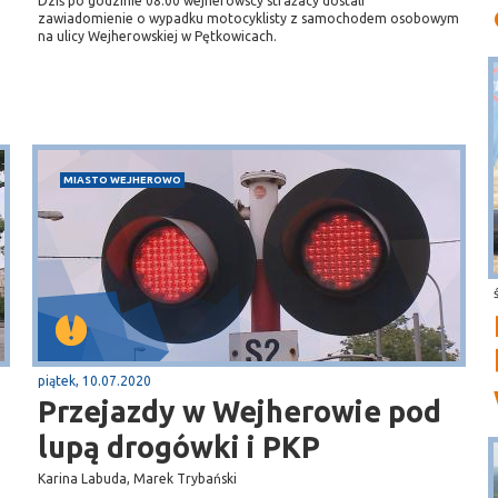
Dziś po godzinie 08.00 wejherowscy strażacy dostali
zawiadomienie o wypadku motocyklisty z samochodem osobowym
na ulicy Wejherowskiej w Pętkowicach.
MIASTO WEJHEROWO
piątek, 10.07.2020
Przejazdy w Wejherowie pod
lupą drogówki i PKP
Karina Labuda, Marek Trybański