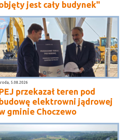
objęty jest cały budynek"
środa, 5.08.2026
PEJ przekazał teren pod
budowę elektrowni jądrowej
w gminie Choczewo