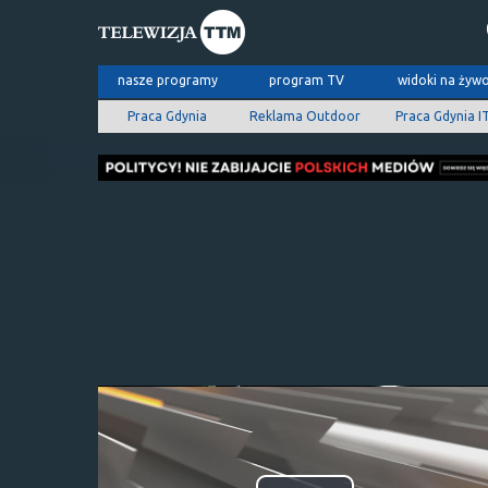
nasze programy
program TV
widoki na żyw
Praca Gdynia
Reklama Outdoor
Praca Gdynia I