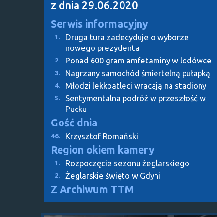
z dnia 29.06.2020
Serwis informacyjny
Druga tura zadecyduje o wyborze
1.
nowego prezydenta
Ponad 600 gram amfetaminy w lodówce
2.
Nagrzany samochód śmiertelną pułapką
3.
Młodzi lekkoatleci wracają na stadiony
4.
Sentymentalna podróż w przeszłość w
5.
Pucku
Gość dnia
Krzysztof Romański
46.
Region okiem kamery
Rozpoczęcie sezonu żeglarskiego
1.
Żeglarskie święto w Gdyni
2.
Z Archiwum TTM