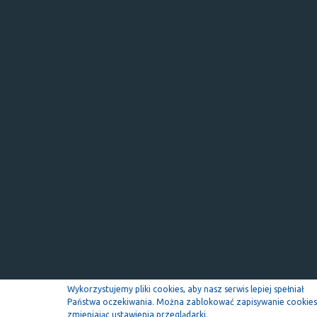
Wykorzystujemy pliki cookies, aby nasz serwis lepiej spełniał
Państwa oczekiwania. Można zablokować zapisywanie cookies
zmieniając ustawienia przeglądarki.