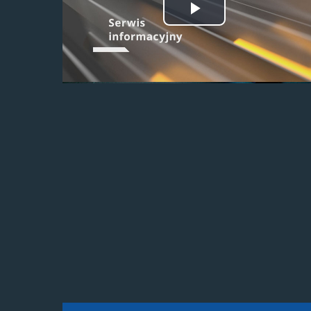
Odtwórz
wideo