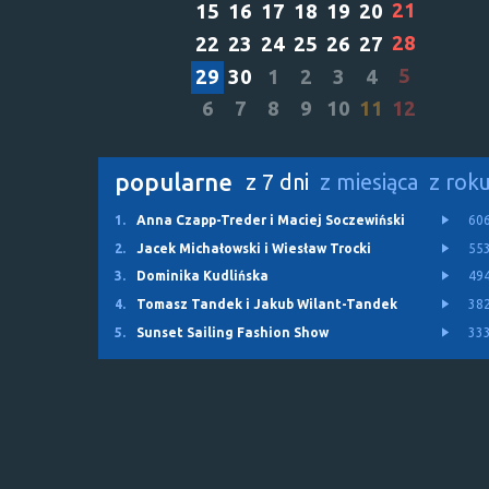
21
15
16
17
18
19
20
28
22
23
24
25
26
27
5
29
30
1
2
3
4
6
7
8
9
10
11
12
popularne
z 7 dni
z miesiąca
z rok
1.
Anna Czapp-Treder i Maciej Soczewiński
60
2.
Jacek Michałowski i Wiesław Trocki
55
3.
Dominika Kudlińska
49
4.
Tomasz Tandek i Jakub Wilant-Tandek
38
5.
Sunset Sailing Fashion Show
33