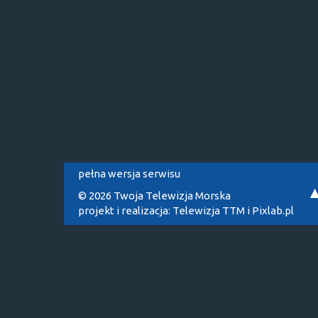
pełna wersja serwisu
© 2026 Twoja Telewizja Morska
projekt i realizacja:
Telewizja TTM
i
Pixlab.pl