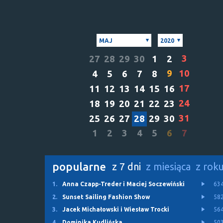
MAJ
2020
3
27
28
29
30
1
2
9
10
4
5
6
7
8
17
11
12
13
14
15
16
24
18
19
20
21
22
23
31
25
26
27
28
29
30
1
2
3
4
5
6
7
popularne
z 7 dni
z miesiąca
z rok
1.
Anna Czapp-Treder i Maciej Soczewiński
63
2.
Sunset Sailing Fashion Show
58
3.
Jacek Michałowski i Wiesław Trocki
56
4.
Dominika Kudlińska
50