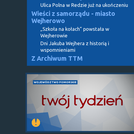
Ulica Polna w Redzie już na ukończeniu
Wieści z samorządu - miasto
Wejherowo
„Szkoła na kołach” powstała w
Wejherowie
Dni Jakuba Wejhera z historią i
wspomnieniami
Z Archiwum TTM
WOJEWÓDZTWO POMORSKIE