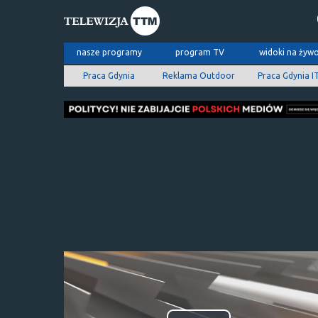
nasze programy
program TV
widoki na żyw
Praca Gdynia
Reklama Outdoor
Praca Gdynia I