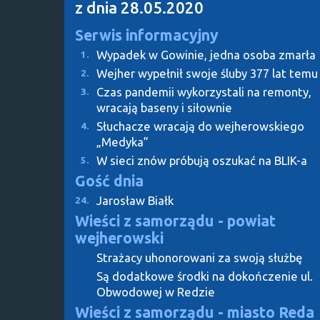
z dnia 28.05.2020
Serwis informacyjny
Wypadek w Gowinie, jedna osoba zmarła
1.
Wejher wypełnił swoje śluby 377 lat temu
2.
Czas pandemii wykorzystali na remonty,
3.
wracają baseny i siłownie
Słuchacze wracają do wejherowskiego
4.
„Medyka”
W sieci znów próbują oszukać na BLIK-a
5.
Gość dnia
Jarosław Białk
24.
Wieści z samorządu - powiat
wejherowski
Strażacy uhonorowani za swoją służbę
Są dodatkowe środki na dokończenie ul.
Obwodowej w Redzie
Wieści z samorządu - miasto Reda