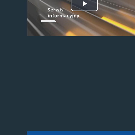
Odtwórz
wideo