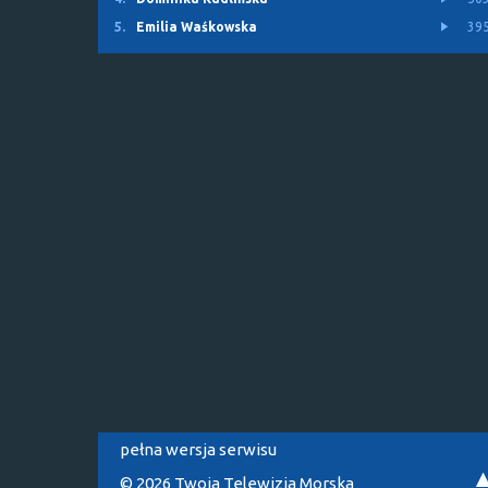
5.
Emilia Waśkowska
39
pełna wersja serwisu
© 2026 Twoja Telewizja Morska