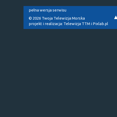
pełna wersja serwisu
© 2026 Twoja Telewizja Morska
projekt i realizacja:
Telewizja TTM
i
Pixlab.pl