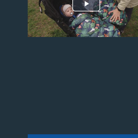
Odtwórz
wideo