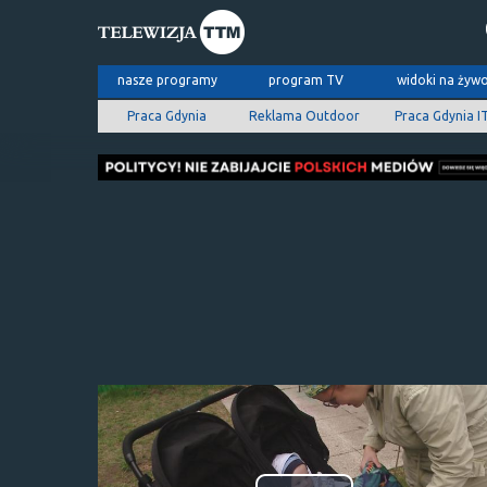
nasze programy
program TV
widoki na żyw
Praca Gdynia
Reklama Outdoor
Praca Gdynia I