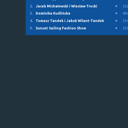
2.
Jacek Michałowski i Wiesław Trocki
55
3.
Dominika Kudlińska
48
4.
Tomasz Tandek i Jakub Wilant-Tandek
25
5.
Sunset Sailing Fashion Show
23