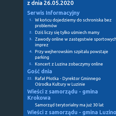
z dnia 26.05.2020
Serwis Informacyjny
W końcu dojedziemy do schroniska bez
1.
problemów
Dziś liczy się tylko uśmiech mamy
2.
Zawody online w zastępstwie sportowyc
3.
imprez
Przy wejherowskim szpitalu powstaje
4.
parking
Koncert z Luzina zobaczymy online
5.
Gość dnia
Rafał Płotka - Dyrektor Gminnego
22.
Ośrodka Kultury w Luzinie
Wieści z samorządu - gmina
Krokowa
Samorząd terytorialny ma już 30 lat
Wieści z samorządu - gmina Luzin