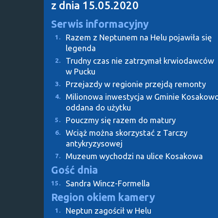
z dnia 15.05.2020
Serwis informacyjny
Razem z Neptunem na Helu pojawiła się
1.
legenda
Trudny czas nie zatrzymał krwiodawców
2.
w Pucku
Przejazdy w regionie przejdą remonty
3.
Milionowa inwestycja w Gminie Kosakow
4.
oddana do użytku
Pouczmy się razem do matury
5.
Wciąż można skorzystać z Tarczy
6.
antykryzysowej
Muzeum wychodzi na ulice Kosakowa
7.
Gość dnia
Sandra Wincz-Formella
15.
Region okiem kamery
Neptun zagościł w Helu
1.