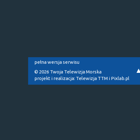
pełna wersja serwisu
© 2026 Twoja Telewizja Morska
projekt i realizacja:
Telewizja TTM
i
Pixlab.pl