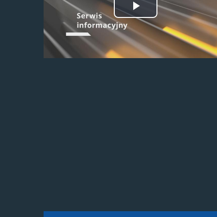
Odtwórz
wideo