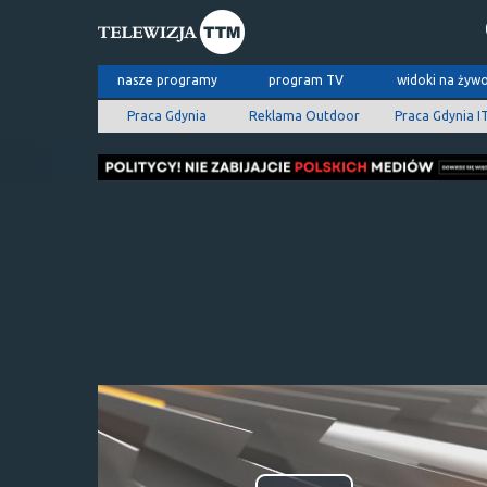
nasze programy
program TV
widoki na żyw
Praca Gdynia
Reklama Outdoor
Praca Gdynia I