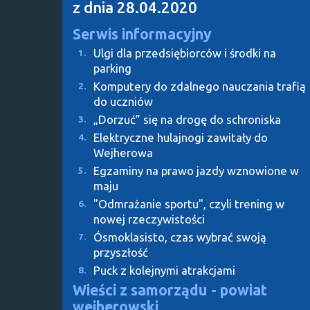
z dnia 28.04.2020
Serwis informacyjny
Ulgi dla przedsiębiorców i środki na
1.
parking
Komputery do zdalnego nauczania trafią
2.
do uczniów
„Dorzuć” się na drogę do schroniska
3.
Elektryczne hulajnogi zawitały do
4.
Wejherowa
Egzaminy na prawo jazdy wznowione w
5.
maju
"Odmrażanie sportu", czyli trening w
6.
nowej rzeczywistości
Ósmoklasisto, czas wybrać swoją
7.
przyszłość
Puck z kolejnymi atrakcjami
8.
Wieści z samorządu - powiat
wejherowski