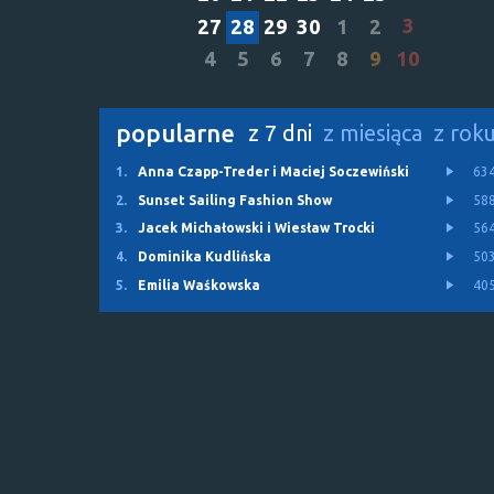
3
27
28
29
30
1
2
4
5
6
7
8
9
10
popularne
z 7 dni
z miesiąca
z rok
1.
Anna Czapp-Treder i Maciej Soczewiński
63
2.
Sunset Sailing Fashion Show
58
3.
Jacek Michałowski i Wiesław Trocki
56
4.
Dominika Kudlińska
50
5.
Emilia Waśkowska
40