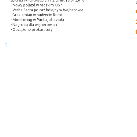
SERWIS INFORMACYJNY Z DNIA 18.01.2010
- Nowy pojazd w redzkim OSP
- Verba Sacra po raz kolejny w Wejherowie
- Brak zmian w budżecie Rumi
- Monitoring w Pucku już działa
- Nagroda dla wejherowian
- Obciążone prokuratury
1