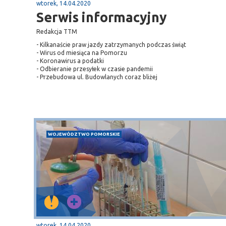
gą krajową nr 6
plaża
wtorek, 14.04.2020
Serwis informacyjny
Redakcja TTM
- Kilkanaście praw jazdy zatrzymanych podczas świąt
- Wirus od miesiąca na Pomorzu
- Koronawirus a podatki
- Odbieranie przesyłek w czasie pandemii
- Przebudowa ul. Budowlanych coraz bliżej
WOJEWÓDZTWO POMORSKIE
wtorek, 14.04.2020