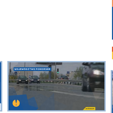
WOJEWÓDZTWO POMORSKIE
Puck