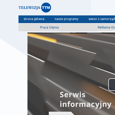
strona główna
nasze programy
wieści z samorzą
Praca Gdynia
Reklama O