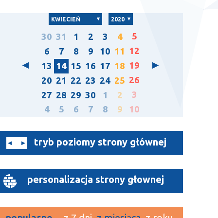
KWIECIEŃ
2020
5
30
31
1
2
3
4
12
6
7
8
9
10
11
19
13
14
15
16
17
18
26
20
21
22
23
24
25
3
27
28
29
30
1
2
4
5
6
7
8
9
10
tryb poziomy strony głównej
personalizacja strony głownej
popularne
z 7 dni
z miesiąca
z roku