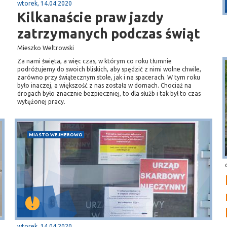
Przystań, molo
wtorek, 14.04.2020
Kilkanaście praw jazdy
zatrzymanych podczas świąt
Mieszko Weltrowski
Za nami święta, a więc czas, w którym co roku tłumnie
podróżujemy do swoich bliskich, aby spędzić z nimi wolne chwile,
zarówno przy świątecznym stole, jak i na spacerach. W tym roku
było inaczej, a większość z nas została w domach. Chociaż na
drogach było znacznie bezpieczniej, to dla służb i tak był to czas
wytężonej pracy.
MIASTO WEJHEROWO
wtorek, 14.04.2020