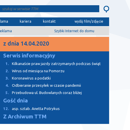
klama
kariera
kontakt
wyślij film/zdjęcie
eklama
Szybki Internet do domu
z dnia 14.04.2020
Serwis informacyjny
1.
Kilkanaście praw jazdy zatrzymanych podczas świąt
2.
Wirus od miesiąca na Pomorzu
3.
Koronawirus a podatki
4.
Odbieranie przesyłek w czasie pandemii
5.
Przebudowa ul. Budowlanych coraz bliżej
Gość dnia
12.
asp. sztab. Anetta Potrykus
Z Archiwum TTM