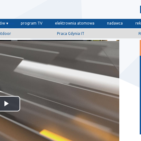
dów
program TV
elektrownia atomowa
nadawca
re
utdoor
Praca Gdynia IT
R
Odtwórz
wideo