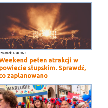
czwartek, 6.08.2026
Weekend pełen atrakcji w
powiecie słupskim. Sprawdź,
co zaplanowano