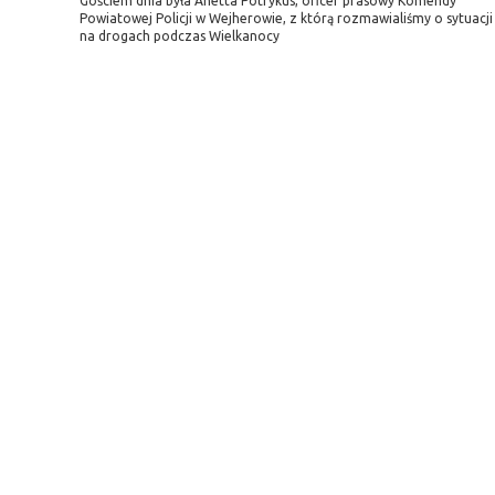
Gościem dnia była Anetta Potrykus, oficer prasowy Komendy
Powiatowej Policji w Wejherowie, z którą rozmawialiśmy o sytuacji
na drogach podczas Wielkanocy