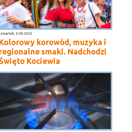
czwartek, 6.08.2026
Kolorowy korowód, muzyka i
regionalne smaki. Nadchodzi
Święto Kociewia