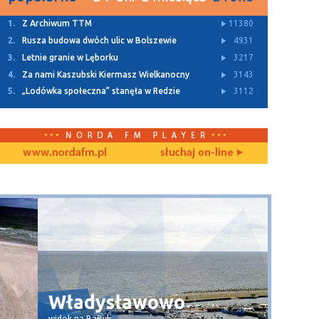
1.
Z Archiwum TTM
11380
2.
Rusza budowa dwóch ulic w Bolszewie
4931
3.
Letnie granie w Lęborku
3217
4.
Za nami Kaszubski Kiermasz Wielkanocny
3143
5.
„Lodówka społeczna” stanęła w Redzie
3112
Władysławowo
Wła
widok na Bałtyk
widok na 