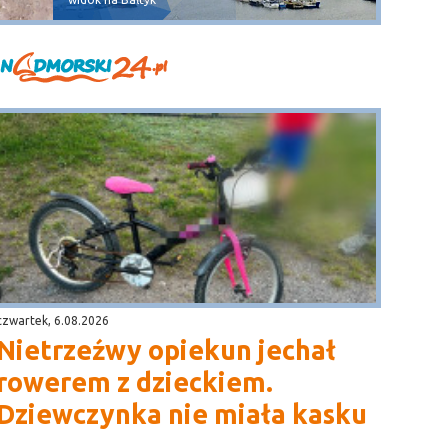
czwartek, 6.08.2026
Nietrzeźwy opiekun jechał
rowerem z dzieckiem.
Dziewczynka nie miała kasku