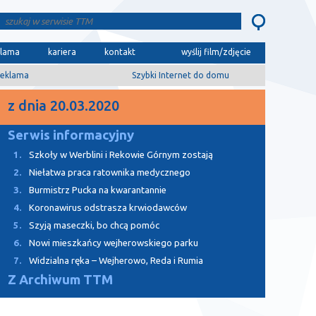
klama
kariera
kontakt
wyślij film/zdjęcie
eklama
Szybki Internet do domu
z dnia 20.03.2020
Serwis informacyjny
1.
Szkoły w Werblini i Rekowie Górnym zostają
2.
Niełatwa praca ratownika medycznego
3.
Burmistrz Pucka na kwarantannie
4.
Koronawirus odstrasza krwiodawców
5.
Szyją maseczki, bo chcą pomóc
6.
Nowi mieszkańcy wejherowskiego parku
7.
Widzialna ręka – Wejherowo, Reda i Rumia
Z Archiwum TTM