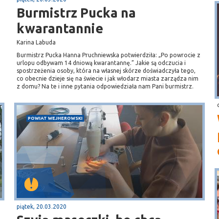
Burmistrz Pucka na
kwarantannie
Karina Labuda
Burmistrz Pucka Hanna Pruchniewska potwierdziła: „Po powrocie z
urlopu odbywam 14 dniową kwarantannę.” Jakie są odczucia i
spostrzeżenia osoby, która na własnej skórze doświadczyła tego,
co obecnie dzieje się na świecie i jak włodarz miasta zarządza nim
z domu? Na te i inne pytania odpowiedziała nam Pani burmistrz.
POWIAT WEJHEROWSKI
piątek, 20.03.2020