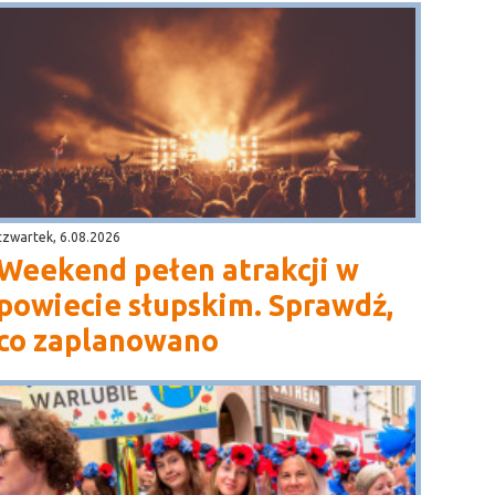
czwartek, 6.08.2026
Weekend pełen atrakcji w
powiecie słupskim. Sprawdź,
co zaplanowano