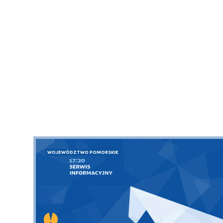
WOJEWÓDZTWO POMORSKIE
Puck
Przystań, molo