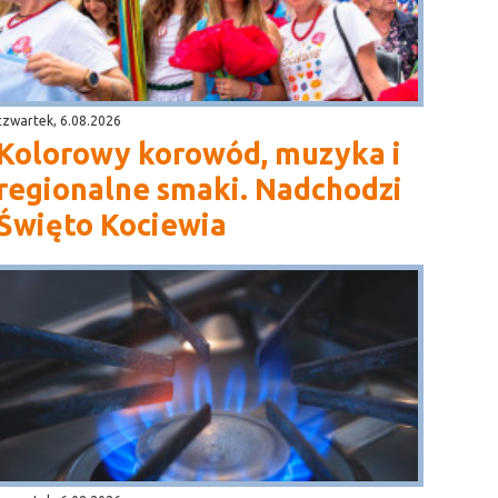
czwartek, 6.08.2026
Kolorowy korowód, muzyka i
regionalne smaki. Nadchodzi
Święto Kociewia