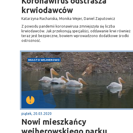
Koronawirus odstrasza
krwiodawców
Katarzyna Rachańska, Monika Wejer, Daniel Zaputowicz
Z powodu pandemii koronawirusa zmniejszyła się liczba
krwiodawców. Jak przekonują specjaliści, oddawanie krwi również
teraz jest bezpieczne, bowiem wprowadzono dodatkowe środki
ostrożność.
MIASTO WEJHEROWO
piątek, 20.03.2020
Nowi mieszkańcy
wejherowskiego parku