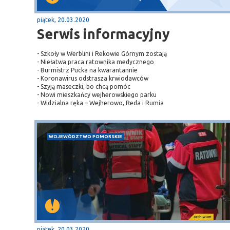
piątek, 20.03.2020
Serwis informacyjny
- Szkoły w Werblini i Rekowie Górnym zostają
- Niełatwa praca ratownika medycznego
- Burmistrz Pucka na kwarantannie
- Koronawirus odstrasza krwiodawców
- Szyją maseczki, bo chcą pomóc
- Nowi mieszkańcy wejherowskiego parku
- Widzialna ręka – Wejherowo, Reda i Rumia
WOJEWÓDZTWO POMORSKIE
piątek, 20.03.2020