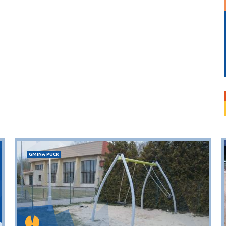
GMINA PUCK
Dębki
plaża