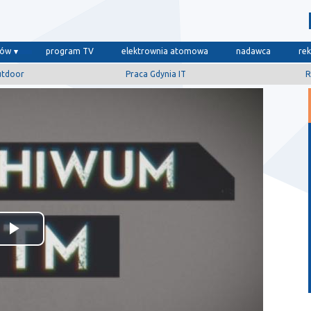
dów
program TV
elektrownia atomowa
nadawca
re
utdoor
Praca Gdynia IT
R
Odtwórz
wideo