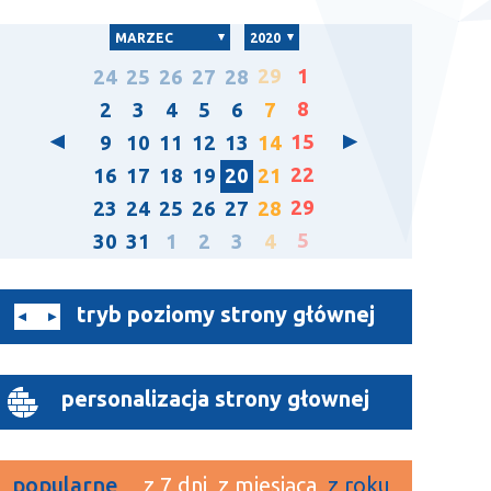
MARZEC
2020
29
1
24
25
26
27
28
8
2
3
4
5
6
7
15
9
10
11
12
13
14
22
16
17
18
19
20
21
29
23
24
25
26
27
28
5
30
31
1
2
3
4
tryb poziomy strony głównej
personalizacja strony głownej
popularne
z 7 dni
z miesiąca
z roku