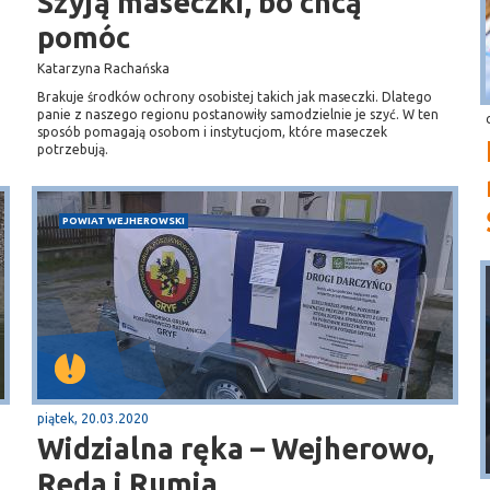
Szyją maseczki, bo chcą
pomóc
Katarzyna Rachańska
Brakuje środków ochrony osobistej takich jak maseczki. Dlatego
panie z naszego regionu postanowiły samodzielnie je szyć. W ten
sposób pomagają osobom i instytucjom, które maseczek
potrzebują.
POWIAT WEJHEROWSKI
piątek, 20.03.2020
Widzialna ręka – Wejherowo,
Reda i Rumia