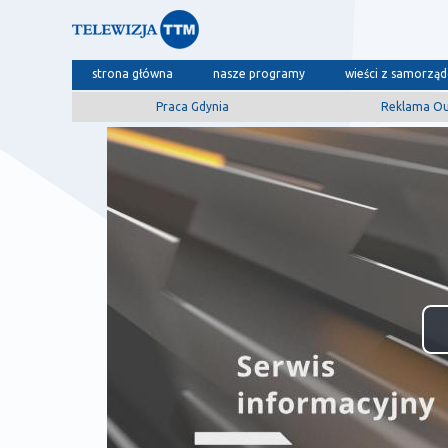
strona główna
nasze programy
wieści z samorzą
Praca Gdynia
Reklama O