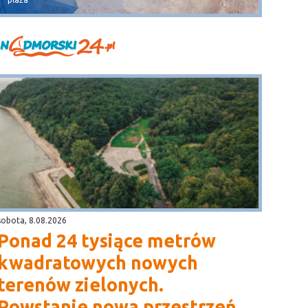
sobota, 8.08.2026
Ponad 24 tysiące metrów
kwadratowych nowych
terenów zielonych.
Powstanie nowa przestrzeń