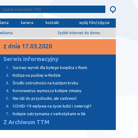
klama
kariera
kontakt
wyślij film/zdjęcie
eklama
Szybki Internet do domu
z dnia 17.03.2020
Serwis informacyjny
1.
Surowy wyrok dla byłego księdza z Rumi
2.
Kolizja na puckiej w Redzie
3.
Środki ostrożności na każdym kroku
4.
Koronawirus wymusza kolejne zmiany
5.
Nie idź do przychodni, ale zadzwoń
6.
COVID-19 wpływa na życie ludzi i zwierząt?
7.
Kolejne zatrzymania z narkotykami w tle
Z Archiwum TTM