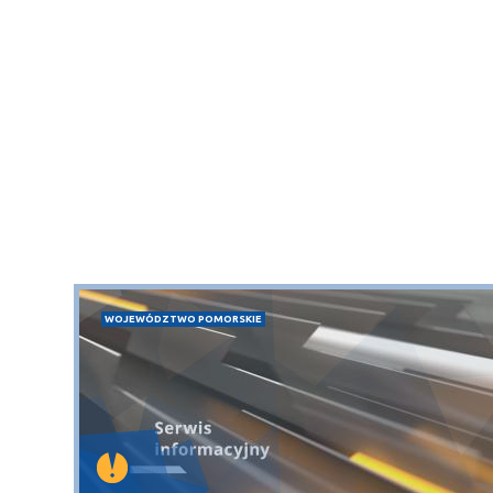
WOJEWÓDZTWO POMORSKIE
Sopot
gą krajową nr 6
plaża