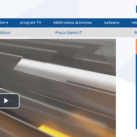
dów
program TV
elektrownia atomowa
nadawca
re
utdoor
Praca Gdynia IT
R
Odtwórz
wideo