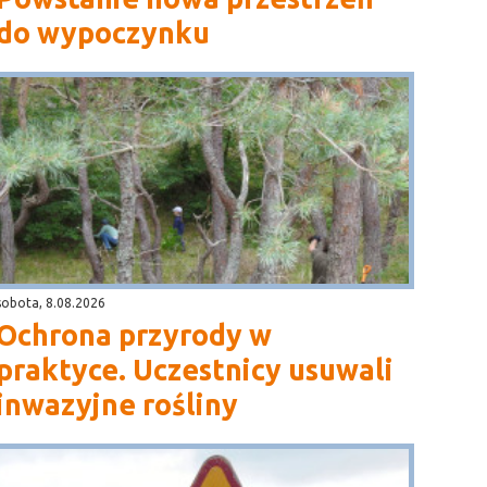
do wypoczynku
sobota, 8.08.2026
Ochrona przyrody w
praktyce. Uczestnicy usuwali
inwazyjne rośliny