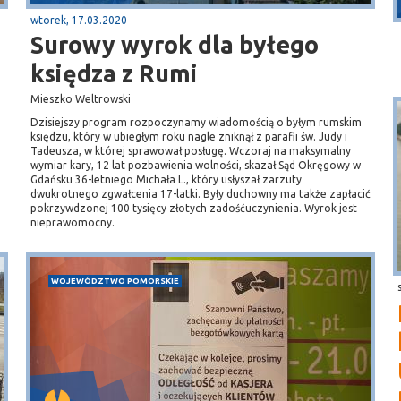
wtorek, 17.03.2020
Surowy wyrok dla byłego
księdza z Rumi
Mieszko Weltrowski
Dzisiejszy program rozpoczynamy wiadomością o byłym rumskim
księdzu, który w ubiegłym roku nagle zniknął z parafii św. Judy i
Tadeusza, w której sprawował posługę. Wczoraj na maksymalny
wymiar kary, 12 lat pozbawienia wolności, skazał Sąd Okręgowy w
Gdańsku 36-letniego Michała L., który usłyszał zarzuty
dwukrotnego zgwałcenia 17-latki. Były duchowny ma także zapłacić
pokrzywdzonej 100 tysięcy złotych zadośćuczynienia. Wyrok jest
nieprawomocny.
WOJEWÓDZTWO POMORSKIE