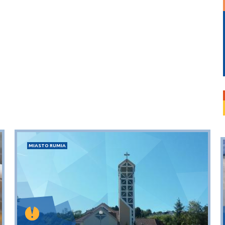
MIASTO RUMIA
Puck
Przystań, molo