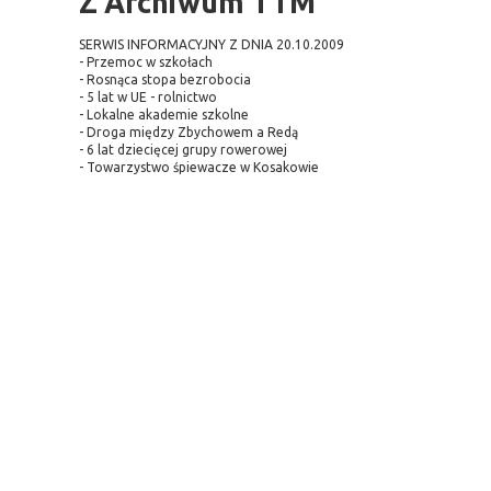
Z Archiwum TTM
SERWIS INFORMACYJNY Z DNIA 20.10.2009
- Przemoc w szkołach
- Rosnąca stopa bezrobocia
- 5 lat w UE - rolnictwo
- Lokalne akademie szkolne
- Droga między Zbychowem a Redą
- 6 lat dziecięcej grupy rowerowej
- Towarzystwo śpiewacze w Kosakowie