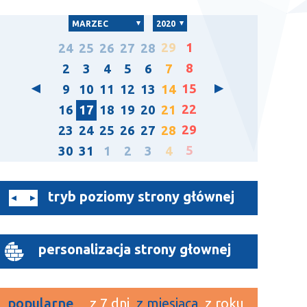
MARZEC
2020
29
1
24
25
26
27
28
8
2
3
4
5
6
7
15
9
10
11
12
13
14
22
16
17
18
19
20
21
29
23
24
25
26
27
28
5
30
31
1
2
3
4
tryb poziomy strony głównej
personalizacja strony głownej
popularne
z 7 dni
z miesiąca
z roku