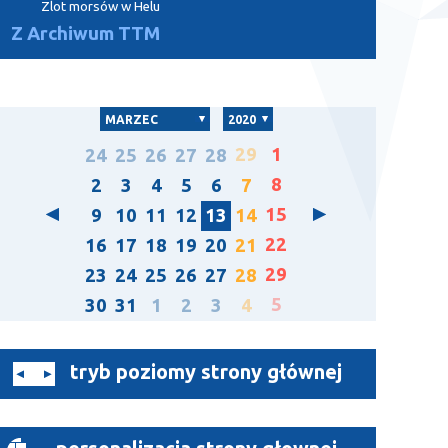
Zlot morsów w Helu
Z Archiwum TTM
MARZEC
2020
29
1
24
25
26
27
28
8
2
3
4
5
6
7
15
9
10
11
12
13
14
22
16
17
18
19
20
21
29
23
24
25
26
27
28
5
30
31
1
2
3
4
tryb poziomy strony głównej