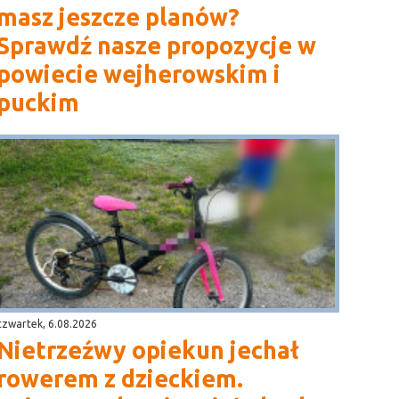
masz jeszcze planów?
Sprawdź nasze propozycje w
powiecie wejherowskim i
puckim
czwartek, 6.08.2026
Nietrzeźwy opiekun jechał
rowerem z dzieckiem.