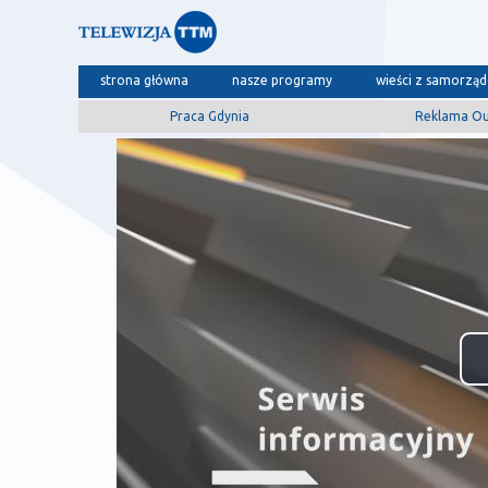
strona główna
nasze programy
wieści z samorzą
Praca Gdynia
Reklama O