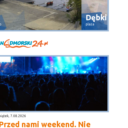
Dębki
Wła
plaża
widok na 
piątek, 7.08.2026
Przed nami weekend. Nie