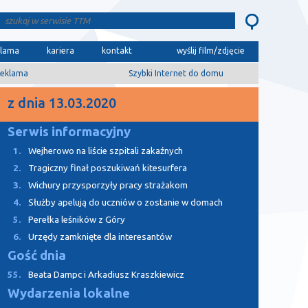
klama
kariera
kontakt
wyślij film/zdjęcie
eklama
Szybki Internet do domu
z dnia 13.03.2020
Serwis informacyjny
1.
Wejherowo na liście szpitali zakaźnych
2.
Tragiczny finał poszukiwań kitesurfera
3.
Wichury przysporzyły pracy strażakom
4.
Służby apelują do uczniów o zostanie w domach
5.
Perełka leśników z Góry
6.
Urzędy zamknięte dla interesantów
Gość dnia
55.
Beata Dampc i Arkadiusz Kraszkiewicz
Wydarzenia lokalne