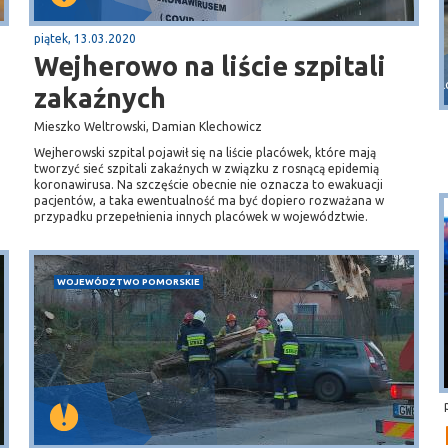
piątek, 13.03.2020
Puck
Wejherowo na liście szpitali
Przystań, molo
zakaźnych
Mieszko Weltrowski, Damian Klechowicz
Wejherowski szpital pojawił się na liście placówek, które mają
tworzyć sieć szpitali zakaźnych w związku z rosnącą epidemią
koronawirusa. Na szczęście obecnie nie oznacza to ewakuacji
pacjentów, a taka ewentualność ma być dopiero rozważana w
przypadku przepełnienia innych placówek w województwie.
WOJEWÓDZTWO POMORSKIE