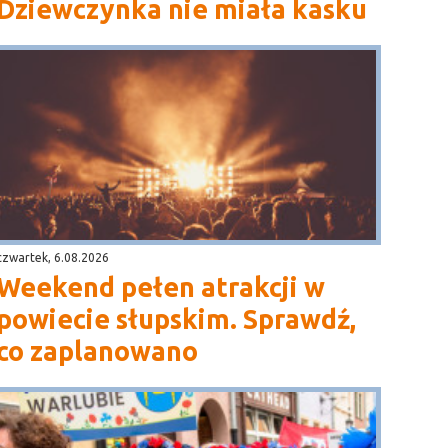
Dziewczynka nie miała kasku
czwartek, 6.08.2026
Weekend pełen atrakcji w
powiecie słupskim. Sprawdź,
co zaplanowano