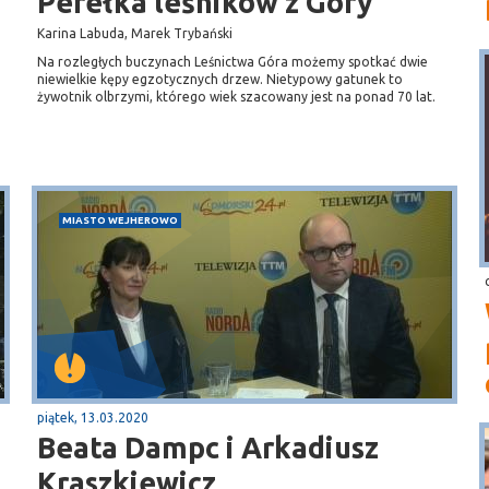
Perełka leśników z Góry
Karina Labuda, Marek Trybański
Na rozległych buczynach Leśnictwa Góra możemy spotkać dwie
niewielkie kępy egzotycznych drzew. Nietypowy gatunek to
żywotnik olbrzymi, którego wiek szacowany jest na ponad 70 lat.
MIASTO WEJHEROWO
piątek, 13.03.2020
Beata Dampc i Arkadiusz
Kraszkiewicz