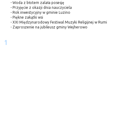
- Woda z błotem zalała posesję
- Przyjęcie z okazji dnia nauczyciela
- Rok inwestycyjny w gminie Luzino
- Piękne zakątki wsi
- XXI Międzynarodowy Festiwal Muzyki Religijnej w Rumi
- Zaproszenie na jubileusz gminy Wejherowo
1