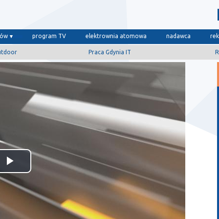
dów
program TV
elektrownia atomowa
nadawca
re
utdoor
Praca Gdynia IT
R
Odtwórz
wideo