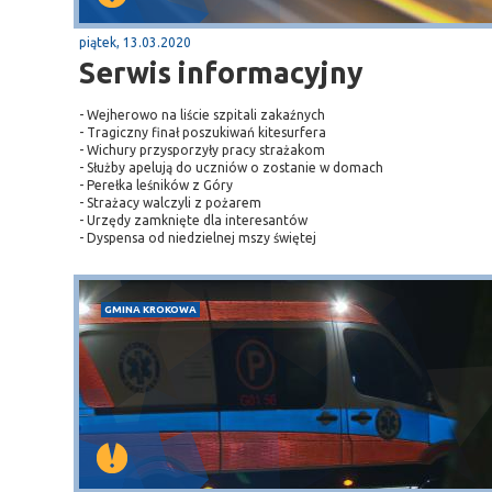
piątek, 13.03.2020
Sopot
Serwis informacyjny
gą krajową nr 6
plaża
- Wejherowo na liście szpitali zakaźnych
- Tragiczny finał poszukiwań kitesurfera
- Wichury przysporzyły pracy strażakom
- Służby apelują do uczniów o zostanie w domach
- Perełka leśników z Góry
- Strażacy walczyli z pożarem
- Urzędy zamknięte dla interesantów
- Dyspensa od niedzielnej mszy świętej
GMINA KROKOWA