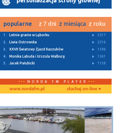
personalizacja strony głownej
popularne
z 7 dni
z miesiąca
z roku
1.
Letnie granie w Lęborku
3217
2.
Liwia Ostrowska
2216
3.
XXVII Światowy Zjazd Kaszubów
1596
4.
Monika Labuda i Urszula Walburg
1561
5.
Jacek Pałubicki
1138