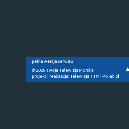
pełna wersja serwisu
© 2026 Twoja Telewizja Morska
projekt i realizacja:
Telewizja TTM
i
Pixlab.pl