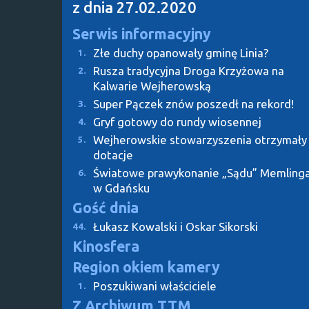
z dnia 27.02.2020
Serwis informacyjny
Złe duchy opanowały gminę Linia?
1.
Rusza tradycyjna Droga Krzyżowa na
2.
Kalwarie Wejherowską
Super Pączek znów poszedł na rekord!
3.
Gryf gotowy do rundy wiosennej
4.
Wejherowskie stowarzyszenia otrzymały
5.
dotacje
Światowe prawykonanie „Sądu” Memling
6.
w Gdańsku
Gość dnia
Łukasz Kowalski i Oskar Sikorski
44.
Kinosfera
Region okiem kamery
Poszukiwani właściciele
1.
Z Archiwum TTM