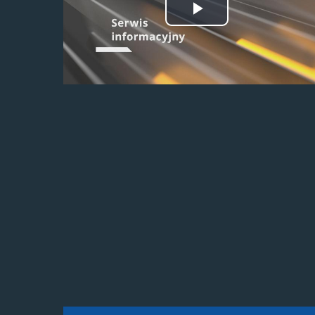
Odtwórz
wideo