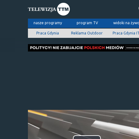
nasze programy
program TV
widoki na żyw
Praca Gdynia
Reklama Outdoor
Praca Gdynia I