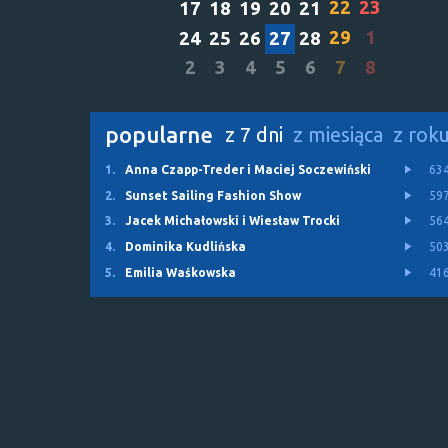
22
23
17
18
19
20
21
29
1
24
25
26
27
28
2
3
4
5
6
7
8
popularne
z 7 dni
z miesiąca
z rok
1.
Anna Czapp-Treder i Maciej Soczewiński
63
2.
Sunset Sailing Fashion Show
59
3.
Jacek Michałowski i Wiesław Trocki
56
4.
Dominika Kudlińska
50
5.
Emilia Waśkowska
41