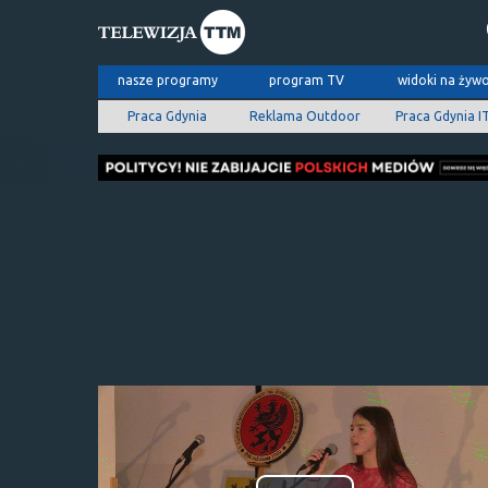
nasze programy
program TV
widoki na żyw
Praca Gdynia
Reklama Outdoor
Praca Gdynia I