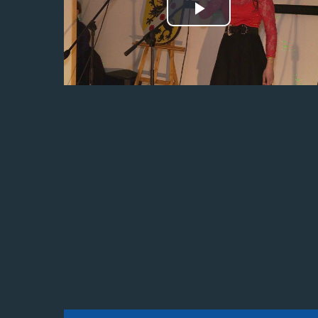
Odtwórz
wideo