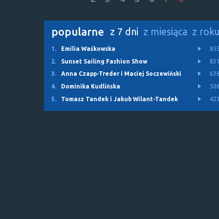
popularne
z 7 dni
z miesiąca
z rok
1.
Emilia Waśkowska
85
2.
Sunset Sailing Fashion Show
83
3.
Anna Czapp-Treder i Maciej Soczewiński
63
4.
Dominika Kudlińska
50
5.
Tomasz Tandek i Jakub Wilant-Tandek
42