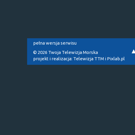
pełna wersja serwisu
© 2026 Twoja Telewizja Morska
projekt i realizacja:
Telewizja TTM
i
Pixlab.pl