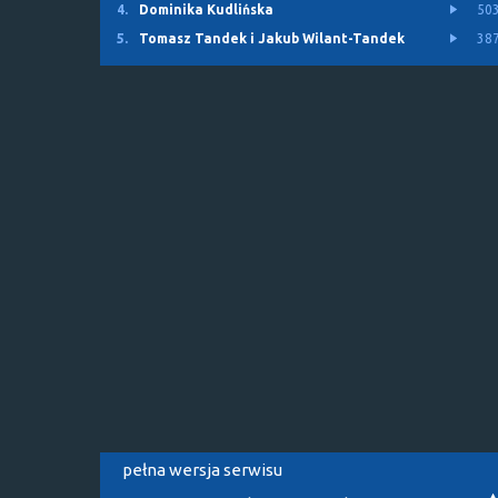
4.
Dominika Kudlińska
50
5.
Tomasz Tandek i Jakub Wilant-Tandek
38
pełna wersja serwisu