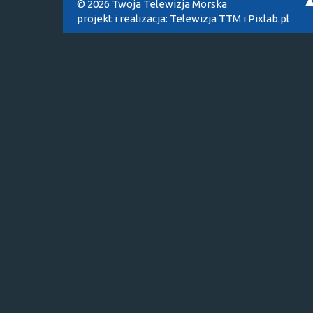
© 2026 Twoja Telewizja Morska
projekt i realizacja:
Telewizja TTM
i
Pixlab.pl