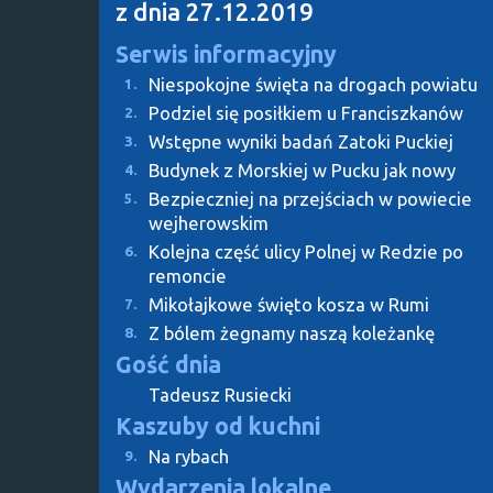
z dnia 27.12.2019
Serwis informacyjny
Niespokojne święta na drogach powiatu
1.
Podziel się posiłkiem u Franciszkanów
2.
Wstępne wyniki badań Zatoki Puckiej
3.
Budynek z Morskiej w Pucku jak nowy
4.
Bezpieczniej na przejściach w powiecie
5.
wejherowskim
Kolejna część ulicy Polnej w Redzie po
6.
remoncie
Mikołajkowe święto kosza w Rumi
7.
Z bólem żegnamy naszą koleżankę
8.
Gość dnia
Tadeusz Rusiecki
Kaszuby od kuchni
Na rybach
9.
Wydarzenia lokalne