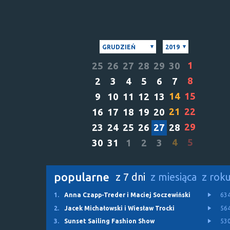
GRUDZIEŃ
2019
1
25
26
27
28
29
30
8
2
3
4
5
6
7
14
15
9
10
11
12
13
21
22
16
17
18
19
20
29
23
24
25
26
27
28
4
5
30
31
1
2
3
popularne
z 7 dni
z miesiąca
z rok
1.
Anna Czapp-Treder i Maciej Soczewiński
63
2.
Jacek Michałowski i Wiesław Trocki
56
3.
Sunset Sailing Fashion Show
53