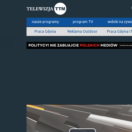
nasze programy
program TV
widoki na żyw
Praca Gdynia
Reklama Outdoor
Praca Gdynia I