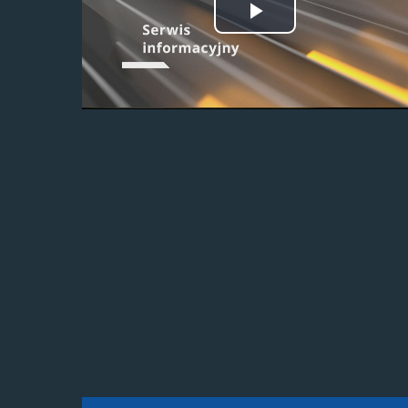
Odtwórz
wideo