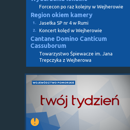
Forcecon po raz kolejny w Wejherowie
Region okiem kamery
Jasełka SP nr 4 w Rumi
1.
Koncert kolęd w Wejherowie
2.
Cantane Domino Canticum
Cassuborum
Towarzystwo Śpiewacze im. Jana
Trepczyka z Wejherowa
WOJEWÓDZTWO POMORSKIE