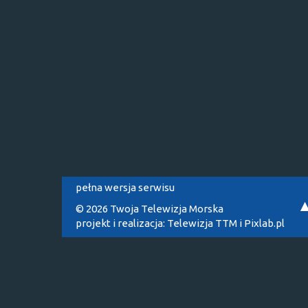
pełna wersja serwisu
© 2026 Twoja Telewizja Morska
projekt i realizacja:
Telewizja TTM
i
Pixlab.pl