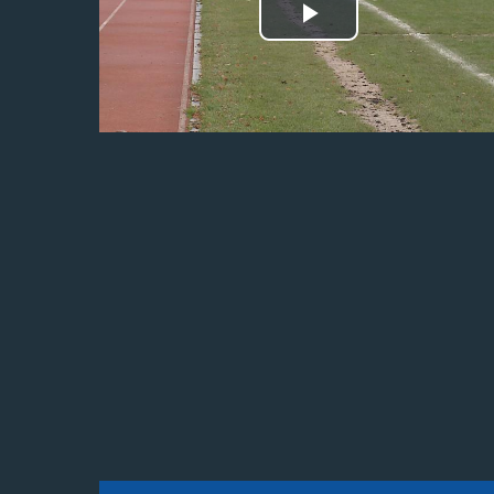
Odtwórz
wideo