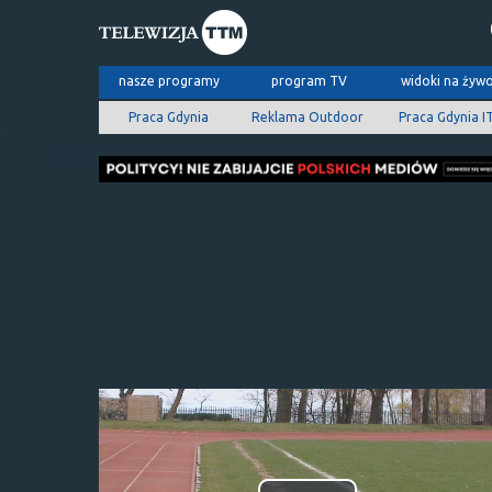
nasze programy
program TV
widoki na żyw
Praca Gdynia
Reklama Outdoor
Praca Gdynia I