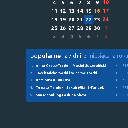
10
4
5
6
7
8
9
16
17
11
12
13
14
15
24
18
19
20
21
22
23
1
25
26
27
28
29
30
2
3
4
5
6
7
8
popularne
z 7 dni
z miesiąca
z rok
1.
Anna Czapp-Treder i Maciej Soczewiński
59
2.
Jacek Michałowski i Wiesław Trocki
55
3.
Dominika Kudlińska
48
4.
Tomasz Tandek i Jakub Wilant-Tandek
28
5.
Sunset Sailing Fashion Show
26