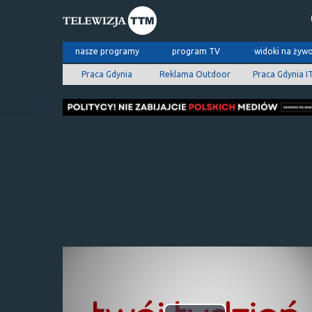
nasze programy
program TV
widoki na żyw
Praca Gdynia
Reklama Outdoor
Praca Gdynia I