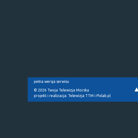
pełna wersja serwisu
© 2026 Twoja Telewizja Morska
projekt i realizacja:
Telewizja TTM
i
Pixlab.pl