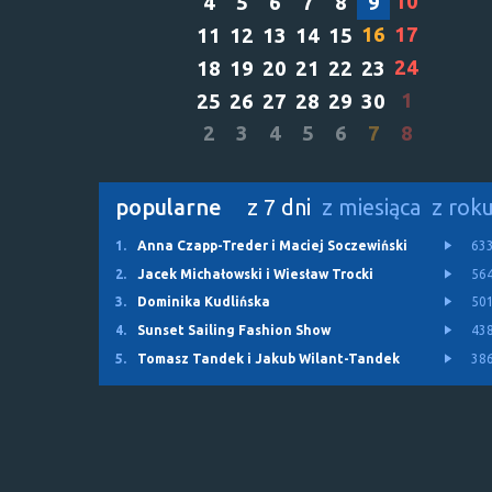
10
4
5
6
7
8
9
16
17
11
12
13
14
15
24
18
19
20
21
22
23
1
25
26
27
28
29
30
2
3
4
5
6
7
8
popularne
z 7 dni
z miesiąca
z rok
1.
Anna Czapp-Treder i Maciej Soczewiński
63
2.
Jacek Michałowski i Wiesław Trocki
56
3.
Dominika Kudlińska
50
4.
Sunset Sailing Fashion Show
43
5.
Tomasz Tandek i Jakub Wilant-Tandek
38