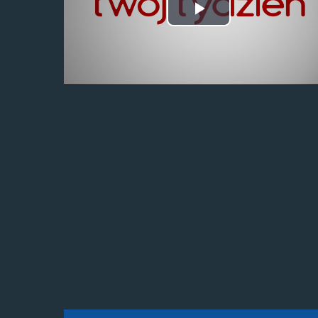
Odtwórz
wideo