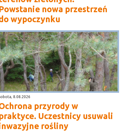
Powstanie nowa przestrzeń
do wypoczynku
sobota, 8.08.2026
Ochrona przyrody w
praktyce. Uczestnicy usuwali
inwazyjne rośliny