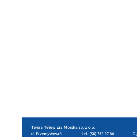
Twoja Telewizja Morska sp. z o.o.
ul. Przemysłowa 3
tel.: (58) 738 97 80
Og