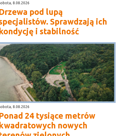
sobota, 8.08.2026
Drzewa pod lupą
specjalistów. Sprawdzają ich
kondycję i stabilność
sobota, 8.08.2026
Ponad 24 tysiące metrów
kwadratowych nowych
terenów zielonych.