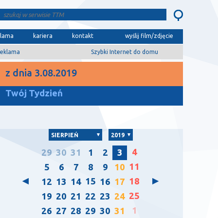
klama
kariera
kontakt
wyślij film/zdjęcie
eklama
Szybki Internet do domu
z dnia 3.08.2019
Twój Tydzień
SIERPIEŃ
2019
4
29
30
31
1
2
3
11
5
6
7
8
9
10
15
18
12
13
14
16
17
25
19
20
21
22
23
24
1
26
27
28
29
30
31