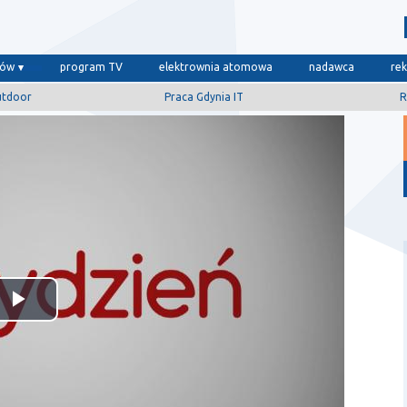
dów
program TV
elektrownia atomowa
nadawca
re
utdoor
Praca Gdynia IT
R
Odtwórz
wideo