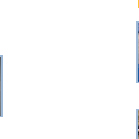
Puck
Przystań, molo