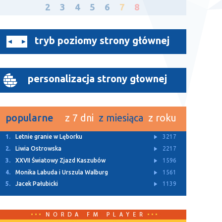
2
3
4
5
6
7
8
tryb poziomy strony głównej
personalizacja strony głownej
popularne
z 7 dni
z miesiąca
z roku
1.
Letnie granie w Lęborku
3217
2.
Liwia Ostrowska
2217
3.
XXVII Światowy Zjazd Kaszubów
1596
4.
Monika Labuda i Urszula Walburg
1561
5.
Jacek Pałubicki
1139