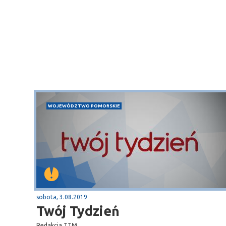
WOJEWÓDZTWO POMORSKIE
Sopot
gą krajową nr 6
plaża
sobota, 3.08.2019
Twój Tydzień
Redakcja TTM