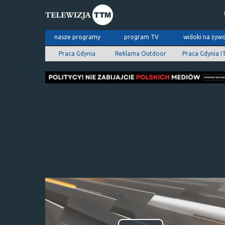
nasze programy
program TV
widoki na żyw
Praca Gdynia
Reklama Outdoor
Praca Gdynia I