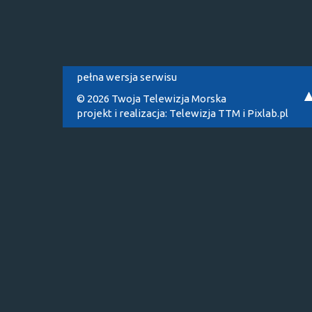
pełna wersja serwisu
© 2026 Twoja Telewizja Morska
projekt i realizacja:
Telewizja TTM
i
Pixlab.pl