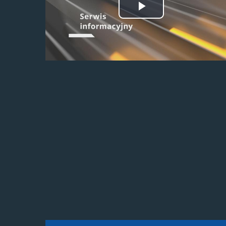
Odtwórz
wideo