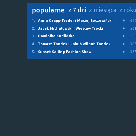
popularne
z 7 dni
z miesiąca
z rok
1.
Anna Czapp-Treder i Maciej Soczewiński
62
2.
Jacek Michałowski i Wiesław Trocki
56
3.
Dominika Kudlińska
50
4.
Tomasz Tandek i Jakub Wilant-Tandek
38
5.
Sunset Sailing Fashion Show
36