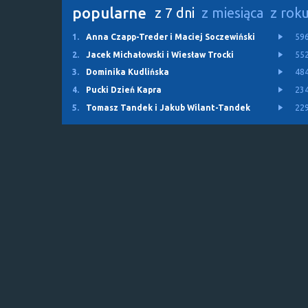
popularne
z 7 dni
z miesiąca
z rok
1.
Anna Czapp-Treder i Maciej Soczewiński
59
2.
Jacek Michałowski i Wiesław Trocki
55
3.
Dominika Kudlińska
48
4.
Pucki Dzień Kapra
23
5.
Tomasz Tandek i Jakub Wilant-Tandek
22