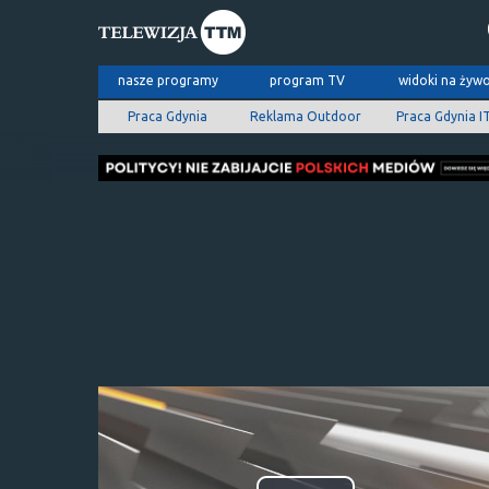
nasze programy
program TV
widoki na żyw
Praca Gdynia
Reklama Outdoor
Praca Gdynia I