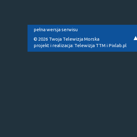
pełna wersja serwisu
© 2026 Twoja Telewizja Morska
projekt i realizacja:
Telewizja TTM
i
Pixlab.pl