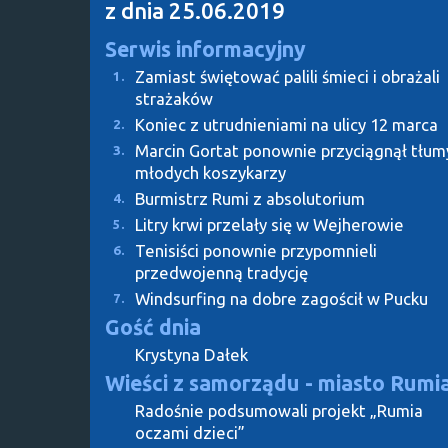
z dnia 25.06.2019
Serwis informacyjny
Zamiast świętować palili śmieci i obrażali
1.
strażaków
Koniec z utrudnieniami na ulicy 12 marca
2.
Marcin Gortat ponownie przyciągnął tłum
3.
młodych koszykarzy
Burmistrz Rumi z absolutorium
4.
Litry krwi przelały się w Wejherowie
5.
Tenisiści ponownie przypomnieli
6.
przedwojenną tradycję
Windsurfing na dobre zagościł w Pucku
7.
Gość dnia
Krystyna Dałek
Wieści z samorządu - miasto Rumi
Radośnie podsumowali projekt „Rumia
oczami dzieci”