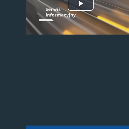
Odtwórz
wideo