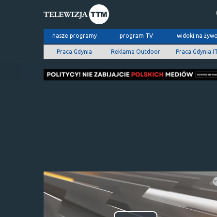
nasze programy
program TV
widoki na żyw
Praca Gdynia
Reklama Outdoor
Praca Gdynia I