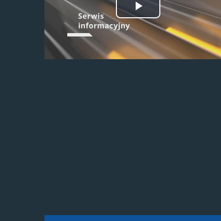
Odtwórz
wideo