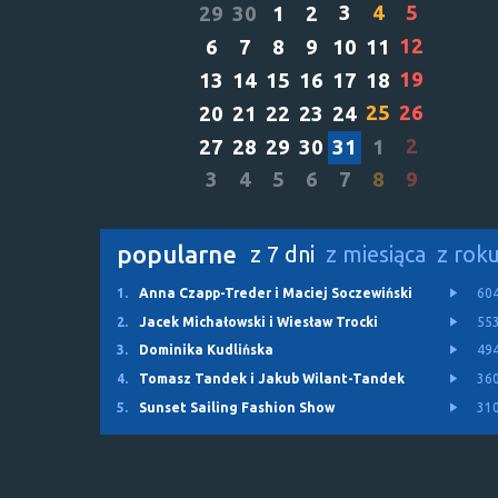
3
4
5
29
30
1
2
12
6
7
8
9
10
11
19
13
14
15
16
17
18
25
26
20
21
22
23
24
2
27
28
29
30
31
1
3
4
5
6
7
8
9
popularne
z 7 dni
z miesiąca
z rok
1.
Anna Czapp-Treder i Maciej Soczewiński
60
2.
Jacek Michałowski i Wiesław Trocki
55
3.
Dominika Kudlińska
49
4.
Tomasz Tandek i Jakub Wilant-Tandek
36
5.
Sunset Sailing Fashion Show
31