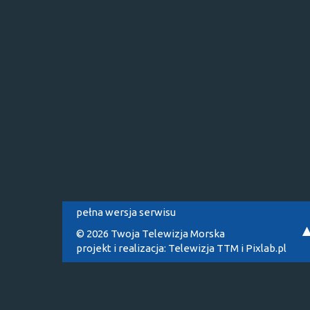
pełna wersja serwisu
© 2026 Twoja Telewizja Morska
projekt i realizacja:
Telewizja TTM
i
Pixlab.pl