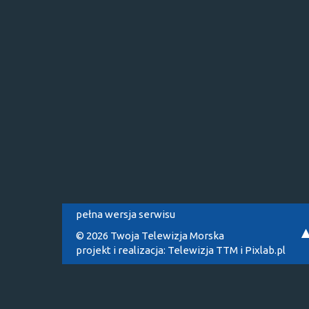
pełna wersja serwisu
© 2026 Twoja Telewizja Morska
projekt i realizacja:
Telewizja TTM
i
Pixlab.pl