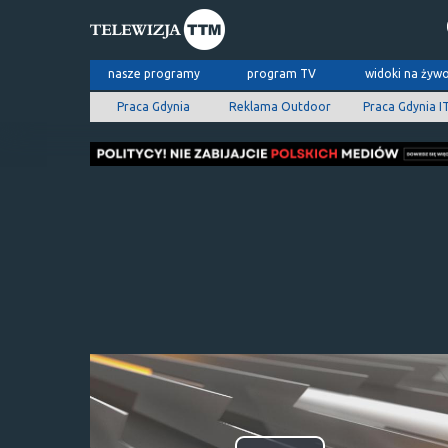
nasze programy
program TV
widoki na żyw
Praca Gdynia
Reklama Outdoor
Praca Gdynia I