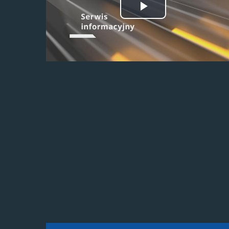
Odtwórz
wideo