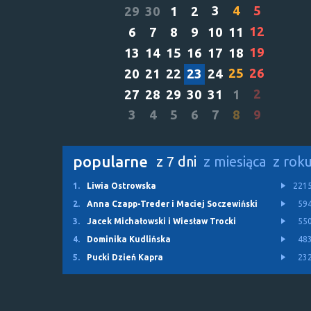
3
4
5
29
30
1
2
12
6
7
8
9
10
11
19
13
14
15
16
17
18
25
26
20
21
22
23
24
2
27
28
29
30
31
1
3
4
5
6
7
8
9
popularne
z 7 dni
z miesiąca
z rok
1.
Liwia Ostrowska
221
2.
Anna Czapp-Treder i Maciej Soczewiński
59
3.
Jacek Michałowski i Wiesław Trocki
55
4.
Dominika Kudlińska
48
5.
Pucki Dzień Kapra
23