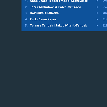
1.
Anna Czapp-Treder i Maciej Soczewiński
59
2.
Jacek Michałowski i Wiesław Trocki
55
3.
Dominika Kudlińska
48
4.
Pucki Dzień Kapra
23
5.
Tomasz Tandek i Jakub Wilant-Tandek
22