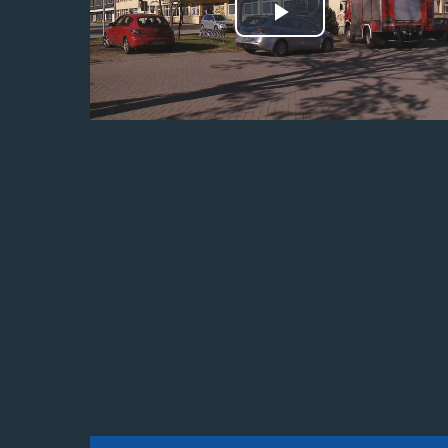
Odtwórz
wideo