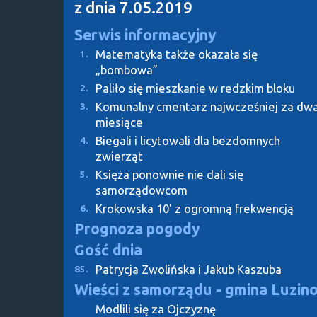
z dnia 7.05.2019
Serwis informacyjny
Matematyka także okazała się
1.
„bombowa”
Paliło się mieszkanie w redzkim bloku
2.
Komunalny cmentarz najwcześniej za dw
3.
miesiące
Biegali i licytowali dla bezdomnych
4.
zwierząt
Księża ponownie nie dali się
5.
samorządowcom
Krokowska 10' z ogromną frekwencją
6.
Prognoza pogody
Gość dnia
Patrycja Zwolińska i Jakub Kaszuba
85.
Wieści z samorządu - gmina Luzin
Modlili się za Ojczyznę