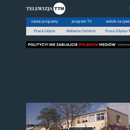
nasze programy
program TV
widoki na żyw
Praca Gdynia
Reklama Outdoor
Praca Gdynia I