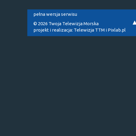
pełna wersja serwisu
© 2026 Twoja Telewizja Morska
projekt i realizacja:
Telewizja TTM
i
Pixlab.pl